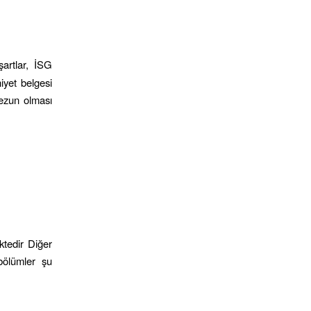
şartlar, İSG
iyet belgesi
mezun olması
ektedir Diğer
bölümler şu