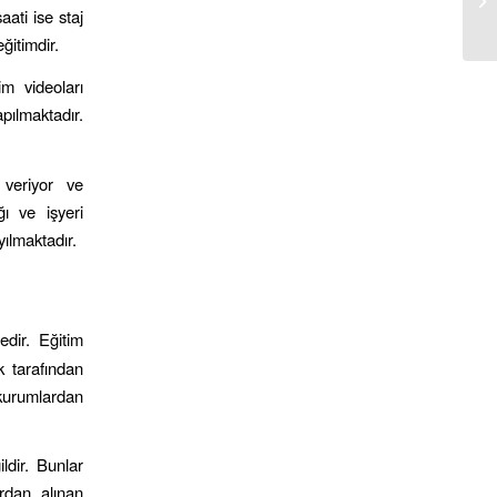
aati ise staj
ğitimdir.
im videoları
pılmaktadır.
 veriyor ve
ğı ve işyeri
yılmaktadır.
edir. Eğitim
k tarafından
 kurumlardan
ldir. Bunlar
ardan alınan