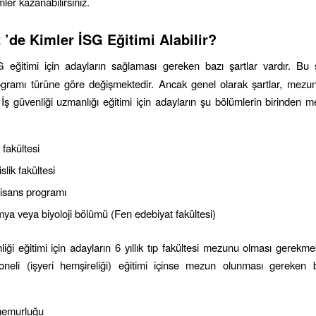
mler kazanabilirsiniz.
z
’de Kimler İSG Eğitimi Alabilir?
G eğitimi için adayların sağlaması gereken bazı şartlar vardır. Bu 
rogramı türüne göre değişmektedir. Ancak genel olarak şartlar, mezun
. İş güvenliği uzmanlığı eğitimi için adayların şu bölümlerin birinden 
 fakültesi
lik fakültesi
lisans programı
imya veya biyoloji bölümü (Fen edebiyat fakültesi)
liği eğitimi için adayların 6 yıllık tıp fakültesi mezunu olması gerekm
soneli (işyeri hemşireliği) eğitimi içinse mezun olunması gereken 
memurluğu