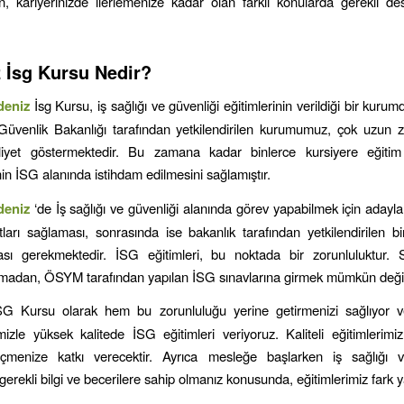
, kariyerinizde ilerlemenize kadar olan farklı konularda gerekli des
z
İsg Kursu Nedir?
deniz
İsg Kursu, iş sağlığı ve güvenliği eğitimlerinin verildiği bir kuru
Güvenlik Bakanlığı tarafından yetkilendirilen kurumumuz, çok uzun 
liyet göstermektedir. Bu zamana kadar binlerce kursiyere eğiti
nin İSG alanında istihdam edilmesini sağlamıştır.
deniz
‘de İş sağlığı ve güvenliği alanında görev yapabilmek için adayla
tları sağlaması, sonrasında ise bakanlık tarafından yetkilendirilen 
ası gerekmektedir. İSG eğitimleri, bu noktada bir zorunluluktur.
almadan, ÖSYM tarafından yapılan İSG sınavlarına girmek mümkün değil
SG Kursu olarak hem bu zorunluluğu yerine getirmenizi sağlıyor v
mizle yüksek kalitede İSG eğitimleri veriyoruz. Kaliteli eğitimlerimiz
çmenize katkı verecektir. Ayrıca mesleğe başlarken iş sağlığı v
rekli bilgi ve becerilere sahip olmanız konusunda, eğitimlerimiz fark y