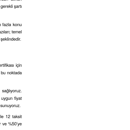
erekli şartı
an fazla konu
zıları; temel
 şeklindedir.
tifikası için
ar bu noktada
 sağlıyoruz.
 uygun fiyat
 sunuyoruz.
le 12 taksit
ir ve %50’ye