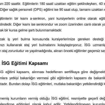
am 220 saattir. Eğitimlerin 180 saati uzaktan eğitim şeklindeyken, 40 s
 Diğer sağlık personeli (DPS) eğitimi ise 90 saat olup, tamamı uzaktan e
timlerin bir kısmı a-senkron, yani kursiyerlerin online olarak eğit
klindedir. Diğer kısmı ise senkrondur ve zoom üzerinden canlı olarak ya
arak bir kursa gelme şartı bulunmamaktadır.
acak iş yeri bulma konusunda kursiyerlerimize gereken desteği
ımızı kullanarak staj yeri bulmalarını kolaylaştırıyoruz. İSG uzmanlı
in staj zorunludur ve yapılmadığında, alınan önceki eğitimler geçersiz sa
z
İSG Eğitimi Kapsamı
SG eğitimi kapsamı, alınması hedeflenen sertifikaya göre değişmekt
lara yetkiyi bakanlığın vermesi gibi eğitimlerin kapsamı da bakanlı
adır. Bundan dolayı İSG eğitimleri, mutlaka bakanlığın yetkilendirdiği
ilmemiş kurumların vermiş olduğu İSG eğitimi, resmiyette geçerli deği
ilendirme eğitimleri olarak kabul edilir. Yetkilendirilmeyen kuruml