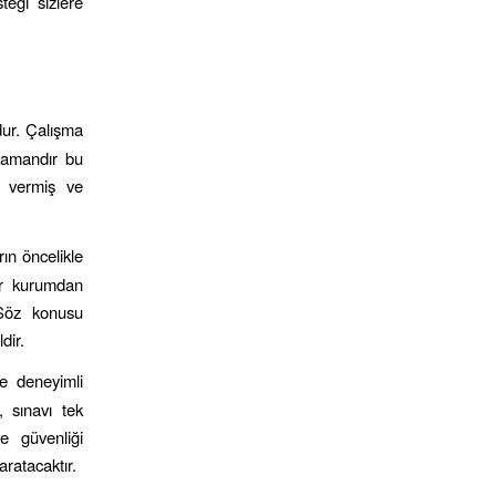
teği sizlere
mdur. Çalışma
zamandır bu
m vermiş ve
rın öncelikle
bir kurumdan
 Söz konusu
dir.
e deneyimli
, sınavı tek
e güvenliği
aratacaktır.