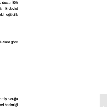
çe dostu İSG
iz. E-devlet
lı eğiticilik
fikalara göre
rlemiş olduğu
eri hekimliği