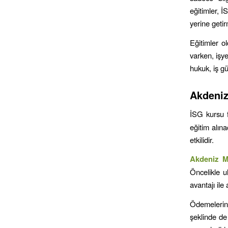
eğitimler, 
yerine geti
Eğitimler ol
varken, işye
hukuk, iş gü
Akdeni
İSG kursu f
eğitim alına
etkilidir.
Akdeniz
M
Öncelikle u
avantajı il
Ödemelerini
şeklinde de