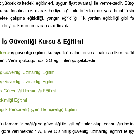
üksek kalitedeki eğitimleri, uygun fiyat avantajı ile vermektedir. Büt
ursu fırsatına ek olarak hediye eğitimlerimizden de yararlanabilirsin
kte çalışma eğiticiliği, yangın eğiticiliği, ilk yardım eğiticiliği gibi fark
ını da yine kurumumuzdan alabilirsiniz.
z
İş Güvenliği Kursu & Eğitimi
deniz
iş güvenliği eğitimi
,
kursiyerlerin alanına ve almak istedikleri serti
sterir. Vermiş olduğumuz İSG eğitimleri şu şekildedir:
 İş Güvenliği Uzmanlığı Eğitimi
 İş Güvenliği Uzmanlığı Eğitimi
 İş Güvenliği Uzmanlığı Eğitimi
ekimliği Eğitimi
ğlık Personeli (İşyeri Hemşireliği) Eğitimi
in tamamı iş sağlığı ve güvenliği ile ilgili eğitimler olup, bakanlığın beli
 göre verilmektedir. A, B ve C sınıfı iş güvenliği uzmanlığı eğitimi ile işy