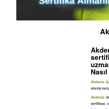
Ak
Akden
serti
uzman
Nasıl
Akdeniz İş
alanda kariy
Akdeniz
’d
sertifikası