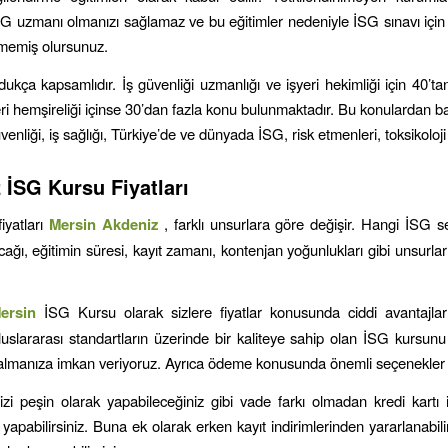
İSG uzmanı olmanızı sağlamaz ve bu eğitimler nedeniyle İSG sınavı için g
rmemiş olursunuz.
dukça kapsamlıdır. İş güvenliği uzmanlığı ve işyeri hekimliği için 40’t
ri hemşireliği içinse 30’dan fazla konu bulunmaktadır. Bu konulardan ba
venliği, iş sağlığı, Türkiye’de ve dünyada İSG, risk etmenleri, toksikoloji
z
İSG Kursu Fiyatları
iyatları
Mersin
Akdeniz
, farklı unsurlara göre değişir. Hangi İSG ser
cağı, eğitimin süresi, kayıt zamanı, kontenjan yoğunlukları gibi unsurl
ersin
İSG Kursu olarak sizlere fiyatlar konusunda ciddi avantajlar
luslararası standartların üzerinde bir kaliteye sahip olan İSG kursunu
e almanıza imkan veriyoruz. Ayrıca ödeme konusunda önemli seçenekler
zi peşin olarak yapabileceğiniz gibi vade farkı olmadan kredi kartı i
 yapabilirsiniz. Buna ek olarak erken kayıt indirimlerinden yararlanabil