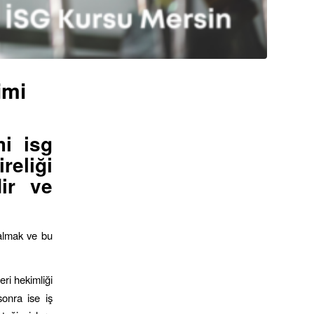
imi
mi isg
reliği
dir ve
 almak ve bu
eri hekimliği
sonra ise iş