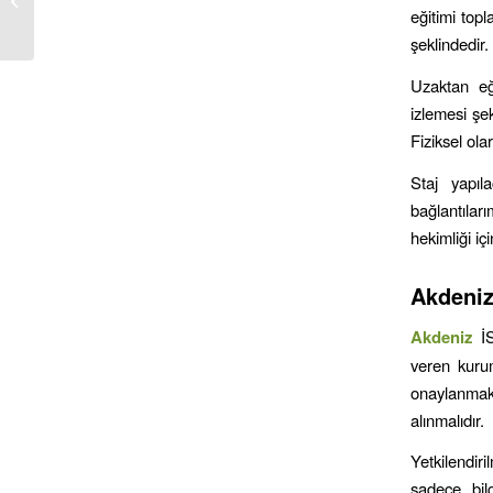
Kursu & Eğitimi
eğitimi topl
şeklindedir.
Uzaktan eği
izlemesi şe
Fiziksel ol
Staj yapıl
bağlantılar
hekimliği iç
Akdeni
Akdeniz
İ
veren kurum
onaylanmakt
alınmalıdır.
Yetkilendir
sadece bilg