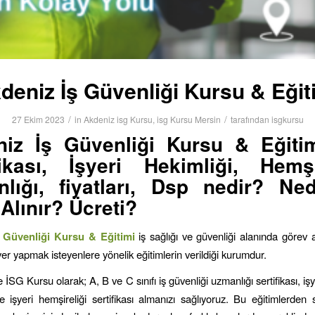
deniz İş Güvenliği Kursu & Eğit
/
/
27 Ekim 2023
in
Akdeniz isg Kursu
,
isg Kursu Mersin
tarafından
isgkursu
iz İş Güvenliği Kursu & Eğiti
fikası, İşyeri Hekimliği, Hemşi
lığı, fiyatları, Dsp nedir? Ne
 Alınır? Ücreti?
 Güvenliği Kursu & Eğitimi
iş sağlığı ve güvenliği alanında görev
er yapmak isteyenlere yönelik eğitimlerin verildiği kurumdur.
e İSG Kursu olarak; A, B ve C sınıfı iş güvenliği uzmanlığı sertifikası, işy
 ve işyeri hemşireliği sertifikası almanızı sağlıyoruz. Bu eğitimlerden 