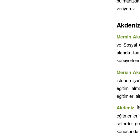
bulmanızdan
veriyoruz.
Akdeni
Mersin
Ak
ve Sosyal 
alanda faa
kursiyerleri
Mersin
Ak
istenen şar
eğitim alm
eğitimleri 
Akdeniz
İ
eğitmenleri
seferde ge
konusunda ge