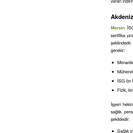
varan indiri
Akdeni
Mersin
İS
sertifika p
şeklindedir
gerekir:
Mimarlık
Mühendis
İSG ön 
Fizik, k
İşyeri hekim
sağlık per
şekildedir:
Sağlık 