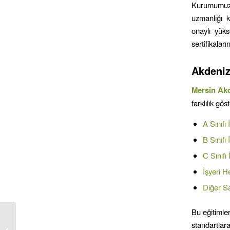
Kurumumuz y
uzmanlığı k
onaylı yükse
sertifikalar
Akdeni
Mersin
Ak
farklılık gö
A Sınıfı
B Sınıfı
C Sınıfı
İşyeri H
Diğer Sa
Bu eğitimler
standartlara
Anamur İş Güvenliği