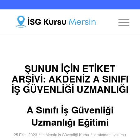
ŞUNUN IÇIN ETIKET
ARŞIVI:
AKDENIZ A SINIFI
İŞ GÜVENLIĞI UZMANLIĞI
A Sınıfı İş Güvenliği
Uzmanlığı Eğitimi
/
/
25 Ekim 2023
in
Mersin İş Güvenliği Kursu
tarafından
isgkursu