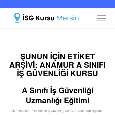
ŞUNUN IÇIN ETIKET
ARŞIVI:
ANAMUR A SINIFI
İŞ GÜVENLIĞI KURSU
A Sınıfı İş Güvenliği
Uzmanlığı Eğitimi
/
/
25 Ekim 2023
in
Mersin İş Güvenliği Kursu
tarafından
isgkursu