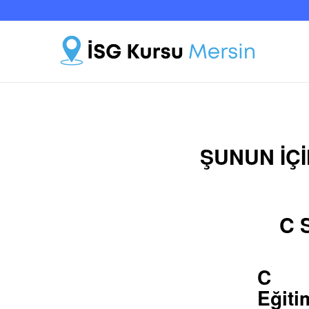
ŞUNUN IÇI
C S
C S
Eğiti