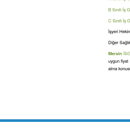
B Sınıfı İş 
C Sınıfı İş 
İşyeri Hekim
Diğer Sağlık
Mersin
İS
uygun fiyat 
alma konusu