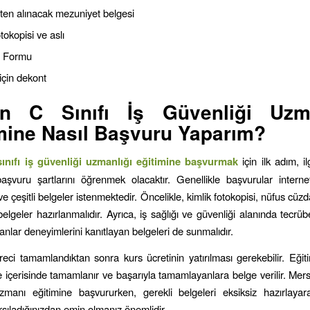
ten alınacak mezuniyet belgesi
tokopisi ve aslı
u Formu
çin dekont
in
C Sınıfı İş Güvenliği Uzma
mine Nasıl Başvuru Yaparım?
ınıfı iş güvenliği uzmanlığı
eğitimine başvurmak
için ilk adım, i
 başvuru şartlarını öğrenmek olacaktır. Genellikle başvurular intern
e çeşitli belgeler istenmektedir. Öncelikle, kimlik fotokopisi, nüfus cüz
 belgeler hazırlanmalıdır. Ayrıca, iş sağlığı ve güvenliği alanında tecrü
ışanlar deneyimlerini kanıtlayan belgeleri de sunmalıdır.
eci tamamlandıktan sonra kurs ücretinin yatırılması gerekebilir. Eğiti
re içerisinde tamamlanır ve başarıyla tamamlayanlara belge verilir. Mersi
zmanı eğitimine başvururken, gerekli belgeleri eksiksiz hazırlaya
arşıladığınızdan emin olmanız önemlidir.