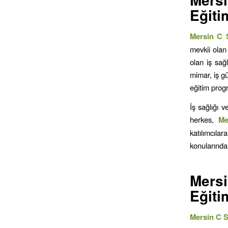
Eğiti
Mersin C S
mevkii olan
olan iş sağ
mimar, iş gü
eğitim progr
İş sağlığı 
herkes,
M
katılımcıla
konularında 
Mers
Eğiti
Mersin C Sı