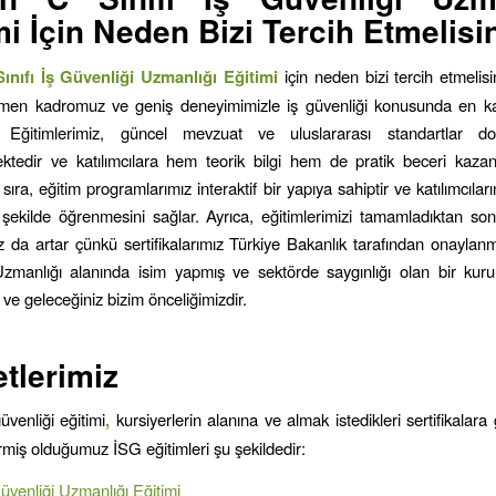
mi İçin Neden Bizi Tercih Etmelisi
ınıfı İş Güvenliği Uzmanlığı Eğitimi
için neden bizi tercih etmelis
en kadromuz ve geniş deneyimimizle iş güvenliği konusunda en kali
 Eğitimlerimiz, güncel mevzuat ve uluslararası standartlar do
tedir ve katılımcılara hem teorik bilgi hem de pratik beceri kazan
ıra, eğitim programlarımız interaktif bir yapıya sahiptir ve katılımcıları
r şekilde öğrenmesini sağlar. Ayrıca, eğitimlerimizi tamamladıktan so
z da artar çünkü sertifikalarımız Türkiye Bakanlık tarafından onaylanmı
zmanlığı alanında isim yapmış ve sektörde saygınlığı olan bir kuru
 ve geleceğiniz bizim önceliğimizdir.
tlerimiz
güvenliği eğitimi
,
kursiyerlerin alanına ve almak istedikleri sertifikalara g
ermiş olduğumuz İSG eğitimleri şu şekildedir:
Güvenliği Uzmanlığı Eğitimi