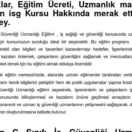
lar, Eğitim Ücreti, Uzmanlık ma
n isg Kursu Hakkında merak ett
ey.
ş Güvenliği Uzmanlığı Eğitimi
,
iş sağlığı ve güvenliği konusunda 
için kursumuzun sunduğu ideal bir seçenektir. Bu eğitim programı, 
rekli olan bilgileri ve becerileri kazandırmayı hedefler. İşyerler
 kazaları önlemek, çalışanların güvenliğini sağlamak ve mevzuatla
eket etmek için bu eğitimi almak oldukça önemlidir.
ki eğitim merkezimizde, alanında uzman eğitmenler tarafından veril
 hem teorik bilgilerini pekiştirir hem de pratik uygulamalar yapma fırsat
üvenliği Uzmanlığı eğitimi sayesinde, işverenlerin ve çalışanların i
konusunda bilinçlenmesi ve kazaların önüne geçilmesi amaçlanır
onanımlı ve uzman iş güvenliği uzmanlarının yetişmesini sağlayarak, 
ının oluşturulmasına katkıda bulunur.
sin
C Sınıfı İş Güvenliği Uzma