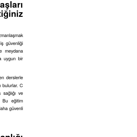
aşları
iğiniz
uzmanlaşmak
iş güvenliği
inde meydana
ra uygun bir
en derslerle
ı bulurlar. C
ş sağlığı ve
. Bu eğitim
daha güvenli
nlığı