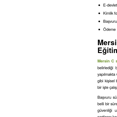
E-devlet
Kimlik fo
Başvur
Ödeme i
Mers
Eğiti
Mersin C s
belirlediği
yapılmakta v
gibi kişisel
bir işte çal
Başvuru sür
belli bir sü
güvenliği u
şartlarını k