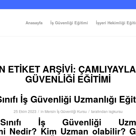
Anasayfa
İş Güvenliği Eğitimi
İşyeri Hekimliği Eğit
N ETIKET ARŞIVI:
ÇAMLIYAYLA C
GÜVENLIĞI EĞITIMI
ınıfı İş Güvenliği Uzmanlığı Eği
/
/
25 Ekim 2023
in
Mersin İş Güvenliği Kursu
tarafından
isgkursu
ınıfı İş Güvenliği Uzman
mi
Nedir? Kim Uzman olabilir? G