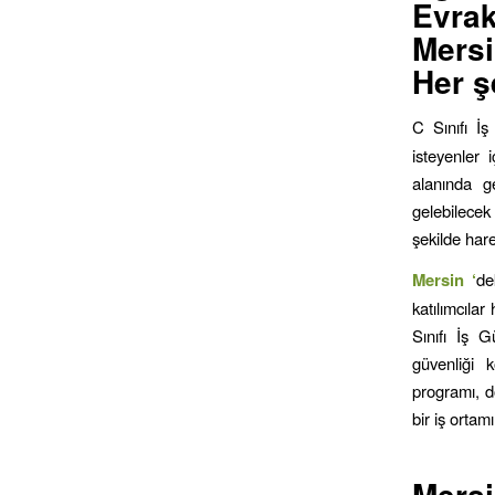
Evrak
Mersi
Her ş
C Sınıfı İ
isteyenler 
alanında ge
gelebilecek
şekilde har
Mersin ‘
de
katılımcılar
Sınıfı İş G
güvenliği 
programı, d
bir iş ortam
Mer