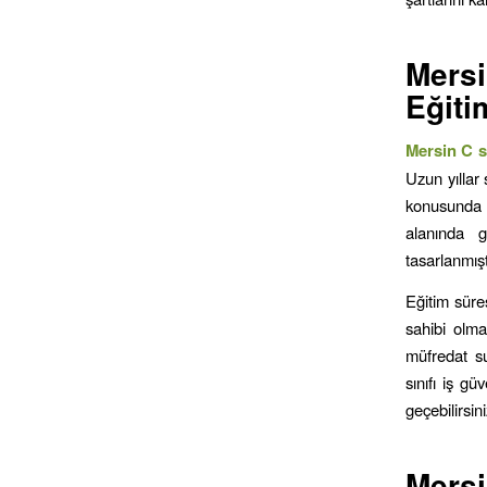
Mers
Eğiti
Mersin C sı
Uzun yıllar
konusunda e
alanında g
tasarlanmışt
Eğitim süre
sahibi olma
müfredat su
sınıfı iş gü
geçebilirsin
Mers