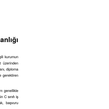
nlığı
lgili kurumun
et üzerinden
danı, diploma
be gerektiren
m genellikle
n C sınıfı iş
rak, başvuru