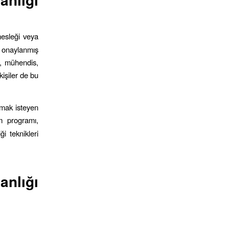
 mesleği veya
a onaylanmış
a, mühendis,
kişiler de bu
pmak isteyen
im programı,
i teknikleri
.
nlığı