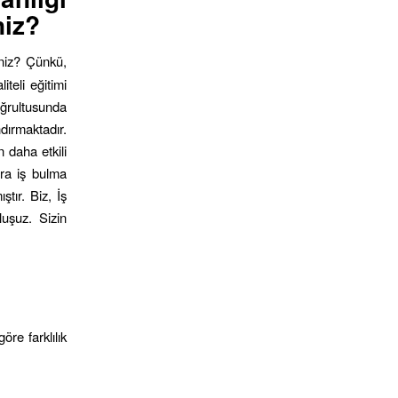
niz?
iniz? Çünkü,
teli eğitimi
ğrultusunda
dırmaktadır.
n daha etkili
nra iş bulma
ştır. Biz, İş
luşuz. Sizin
öre farklılık