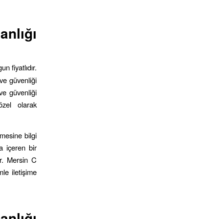
nlığı
n fiyatlıdır.
ve güvenliği
ve güvenliği
özel olarak
mesine bilgi
a içeren bir
ir. Mersin C
mle iletişime
nlığı