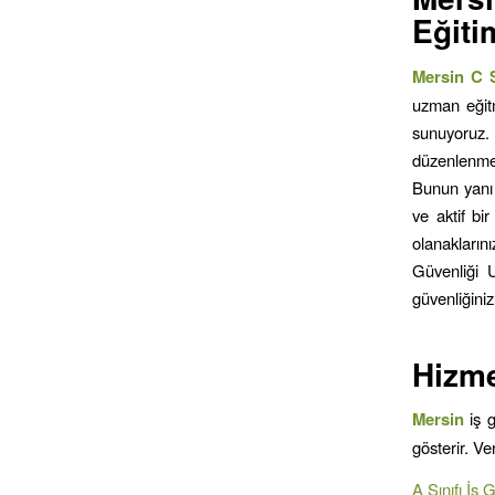
Eğiti
Mersin C S
uzman eğitm
sunuyoruz.
düzenlenmek
Bunun yanı s
ve aktif bi
olanaklarını
Güvenliği U
güvenliğiniz
Hizme
Mersin
iş 
gösterir. V
A Sınıfı İş 