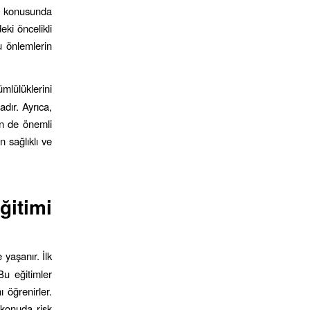
ak konusunda
eki öncelikli
cu önlemlerin
mlülüklerini
adır. Ayrıca,
çin de önemli
n sağlıklı ve
itimi
yaşanır. İlk
Bu eğitimler
ı öğrenirler.
u konuda risk