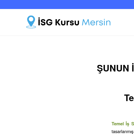
ŞUNUN I
Te
Temel İş S
tasarlanmış 