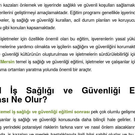
nin kazaları önlemek ve işyerinde sağlıklı ve güvenli koşulları sağlam
erilerini geliştirmeyi amaçlamaktadır. Eğitim programı genellikle işyerind
likeler, iş sağlığı ve güvenliği kuralları, acil durum planları ve koruyu
 gibi konuları kapsamaktadır.
işletmeler için özellikle önemli olan bu eğitim, işverenlerin yasal yükü
melerine yardımcı olmakta ve işçilerin sağlığını ve güvenliğini korumakt
e güvenliği kültürünün oluşturulması ve işletmelerin sürdürülebilirliği i
.
Mersin
temel iş sağlığı ve güvenliği eğitimi, işletmeler ve çalışanlar içi
ışma ortamları yaratma yolunda önemli bir araçtır.
l İş Sağlığı ve Güvenliği Eğ
sı Ne Olur?
temel iş sağlığı ve güvenliği eğitimi sonrası
pek çok olumlu gelişme 
ışanlar iş sağlığı ve güvenliği konusunda daha bilinçli hale gelirler. 
 yerindeki potansiyel risklerin farkına varır ve nasıl önlem alacakların
, iş kazaları ve meslek hastalıklarıyla ilgili bilgi sahibi olurlar ve b