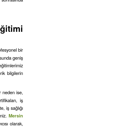
ğitimi
ofesyonel bir
nusunda geniş
 eğitimlerimiz
ik bilgilerin
r neden ise,
ifikaları, iş
e, iş sağlığı
iniz.
Mersin
ıcısı olarak,