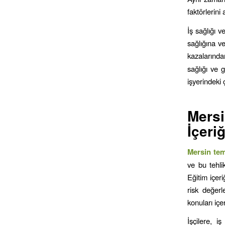
faktörlerini
İş sağlığı v
sağlığına ve
kazalarından
sağlığı ve g
işyerindeki 
Mers
İçeri
Mersin
tem
ve bu tehli
Eğitim içeri
risk değerl
konuları içer
İşçilere, i