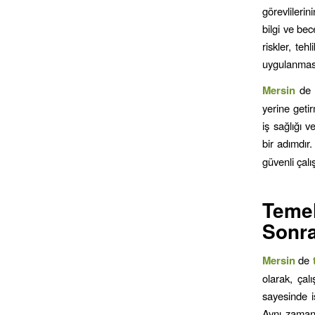
görevlileri
bilgi ve bec
riskler, teh
uygulanması
Mersin
de 
yerine getir
iş sağlığı v
bir adımdır
güvenli çal
Teme
Sonra
Mersin
de
olarak, çal
sayesinde iş
Aynı zamanda