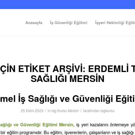
Anasayfa
İş Güvenliği Eğitimi
İşyeri Hekimliği Eğit
ÇIN ETIKET ARŞIVI:
ERDEMLI 
SAĞLIĞI MERSIN
mel İş Sağlığı ve Güvenliği Eğit
/
/
25 Ekim 2023
in
isg Kursu Mersin
tarafından
isgkursu
ağlığı ve Güvenliği Eğitimi
Mersin
, iş yeri kazalarını önlemeye yö
bir eğitim programıdır. Bu eğitim, işverenlerin, çalışanların ve iş sağlığı