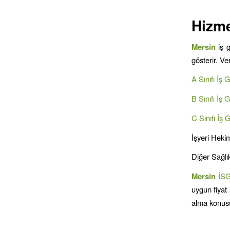
Hizme
Mersin
iş 
gösterir. V
A Sınıfı İş 
B Sınıfı İş 
C Sınıfı İş 
İşyeri Hekim
Diğer Sağlık
Mersin
İS
uygun fiyat 
alma konusu