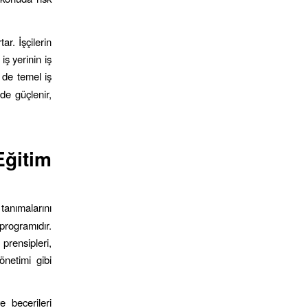
ar. İşçilerin
iş yerinin iş
n
de temel iş
 de güçlenir,
Eğitim
 tanımalarını
programıdır.
 prensipleri,
önetimi gibi
e becerileri