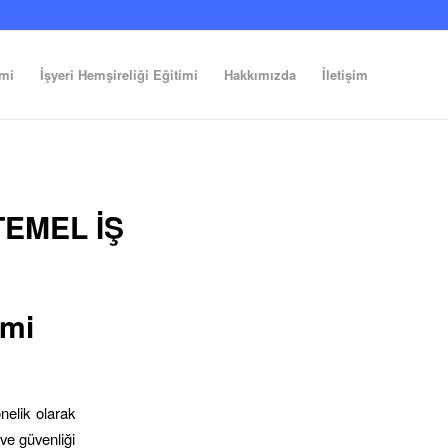
imi
İşyeri Hemşireliği Eğitimi
Hakkımızda
İletişim
TEMEL İŞ
imi
nelik olarak
 ve güvenliği