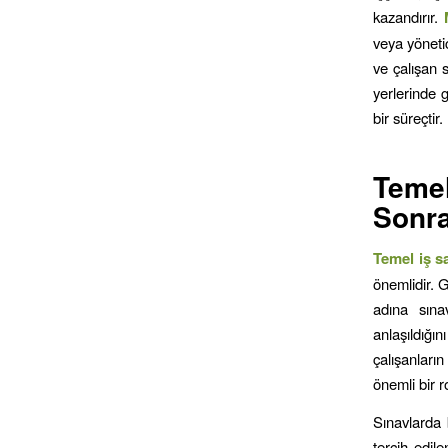
kazandırır.
veya yönetic
ve çalışan s
yerlerinde 
bir süreçtir.
Teme
Sonra
Temel iş s
önemlidir. G
adına sına
anlaşıldığı
çalışanları
önemli bir r
Sınavlarda 
tercih edile