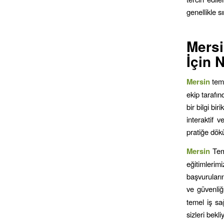
genellikle s
Mers
İçin 
Mersin
tem
ekip tarafın
bir bilgi bir
interaktif v
pratiğe dök
Mersin
Tem
eğitimlerimi
başvuruların
ve güvenliği
temel iş sağ
sizleri bekl