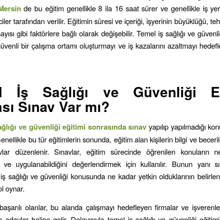
Mersin
de bu eğitim genellikle 8 ila 16 saat sürer ve genellikle iş yeri
iler tarafından verilir. Eğitimin süresi ve içeriği, işyerinin büyüklüğü, teh
ayısı gibi faktörlere bağlı olarak değişebilir. Temel iş sağlığı ve güvenliğ
güvenli bir çalışma ortamı oluşturmayı ve iş kazalarını azaltmayı hedef
l İş Sağlığı ve Güvenliği Eğ
sı Sınav Var mı?
ağlığı ve güvenliği eğitimi sonrasında sınav
yapılıp yapılmadığı ko
enellikle bu tür eğitimlerin sonunda, eğitim alan kişilerin bilgi ve beceri
vlar düzenlenir. Sınavlar, eğitim sürecinde öğrenilen konuların n
nı ve uygulanabildiğini değerlendirmek için kullanılır. Bunun yanı sı
n iş sağlığı ve güvenliği konusunda ne kadar yetkin olduklarının belirl
ol oynar.
başarılı olanlar, bu alanda çalışmayı hedefleyen firmalar ve işverenle
n adaylar haline gelir. Dolayısıyla temel iş sağlığı ve güvenliği eğiti