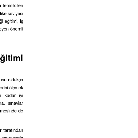
 temsilcileri
like seviyesi
i eğitimi, iş
leyen önemli
itimi
nusu oldukça
lerini ölçmek
e kadar iyi
ra, sınavlar
enmesinde de
r tarafından
mi sonrasında