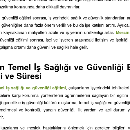
 azaltma konusunda daha dikkatli davranırlar.
e güvenliği eğitimi sonrası, iş yerindeki sağlık ve güvenlik standartları art
 güvenliğine daha fazla önem verilir ve bu da işe katılımı artırır. Ayrıca, 
 kaynaklanan maliyetleri azalır ve iş yerinin üretkenliği artar.
Mersi
üvenliği eğitimi sonrası, işçi ve işveren arasındaki iletişim ve işbirliği
çalışma ortamı daha güvenli ve sağlıklı hale gelir.
in
Temel İş Sağlığı ve Güvenliği 
ği ve Süresi
el iş sağlığı ve güvenliği eğitimi
, çalışanların işyerindeki tehlikeleri
kelere karşı korunma yöntemlerini öğrenmelerini sağlayan bir eğitim 
ği genellikle iş güvenliği kültürü oluşturma, temel iş sağlığı ve güvenliği
endirmesi ve kontrolü, yangın güvenliği, ilk yardım ve acil durum y
ir.
ş kazalarını ve meslek hastalıklarını önlemek için gereken bilgileri v