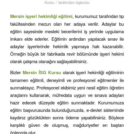
/
Kursu
tarafından
isgkursu
Mersin
işyeri hekimliği eğitimi,
kurumumuz tarafından tıp
fakültesinden mezun olan her adaya verilir. Adaylar bu
eğitim sayesinde mesleki becerilerini iş yerinde uygulama
imkanı elde ederler. Eğitimin ardından yapılacak sınav ile
adaylar işyerlerinde hekimlik yapmaya hak kazanabilir.
Örneğin büyük bir fabrikada revir bölümünde işyeri hekimi
olarak çalışma olanağını sağlayabilirsiniz.
Bizler
Mersin
İSG Kursu
olarak işyeri hekimliği eğitiminin
tamamen eğitimli, deneyimli ve profesyonel eğitmenler ile
sunmaktayız. Profesyonel ekibimiz yeni nesil eğitim öğretim
araçlarını kullanarak, müfredata uygun ve sınava adayları
hazır edecek düzeyde eğitim sunmaktadır. Kurumumuza
eğitim başvurusunda bulunduğunuzda, e-devlet sisteminde
kaydınız gözüktükten sonra ödeme yapabilirsiniz. Böylece
karşılıklı güven de oluşmuş, mağduriyetler en baştan
önlenmiş olur.