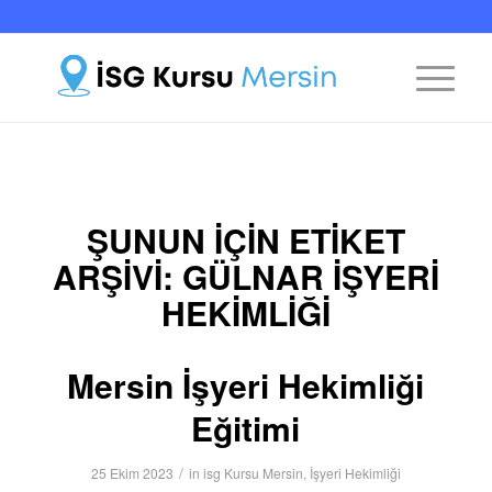
ŞUNUN IÇIN ETIKET
ARŞIVI:
GÜLNAR İŞYERI
HEKIMLIĞI
Mersin İşyeri Hekimliği
Eğitimi
/
25 Ekim 2023
in
isg Kursu Mersin
,
İşyeri Hekimliği