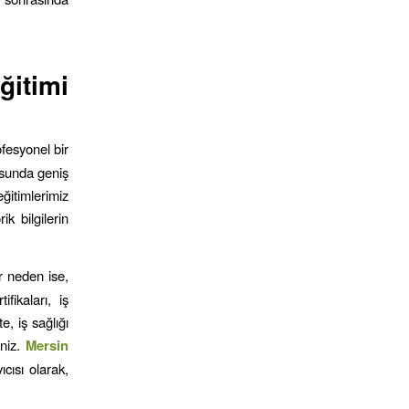
ğitimi
ofesyonel bir
nusunda geniş
 eğitimlerimiz
ik bilgilerin
r neden ise,
ifikaları, iş
e, iş sağlığı
iniz.
Mersin
ıcısı olarak,