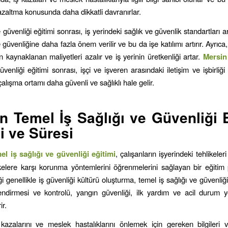
 azaltma konusunda daha dikkatli davranırlar.
e güvenliği eğitimi sonrası, iş yerindeki sağlık ve güvenlik standartları art
 güvenliğine daha fazla önem verilir ve bu da işe katılımı artırır. Ayrıca, 
 kaynaklanan maliyetleri azalır ve iş yerinin üretkenliği artar.
Mersi
üvenliği eğitimi sonrası, işçi ve işveren arasındaki iletişim ve işbirliği
çalışma ortamı daha güvenli ve sağlıklı hale gelir.
in
Temel İş Sağlığı ve Güvenliği 
ği ve Süresi
el iş sağlığı ve güvenliği eğitimi
, çalışanların işyerindeki tehlikeleri
kelere karşı korunma yöntemlerini öğrenmelerini sağlayan bir eğitim 
ği genellikle iş güvenliği kültürü oluşturma, temel iş sağlığı ve güvenliği
endirmesi ve kontrolü, yangın güvenliği, ilk yardım ve acil durum y
ir.
ş kazalarını ve meslek hastalıklarını önlemek için gereken bilgileri v