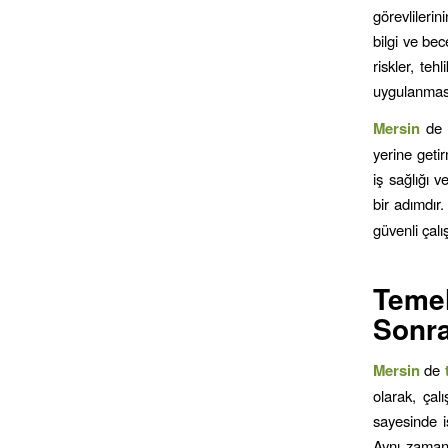
görevlileri
bilgi ve bec
riskler, teh
uygulanması
Mersin
de 
yerine getir
iş sağlığı v
bir adımdır
güvenli çal
Teme
Sonra
Mersin
de
olarak, çal
sayesinde iş
Aynı zamanda