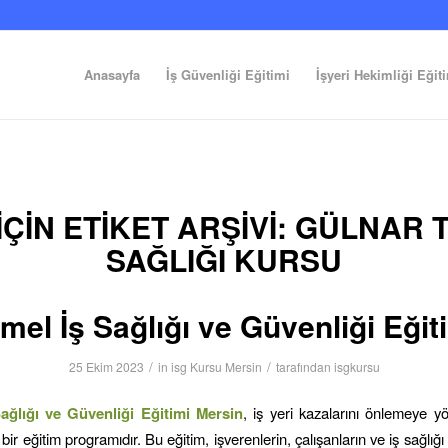
Anasayfa
İş Güvenliği Eğitimi
İşyeri Hekimliği Eğit
ÇIN ETIKET ARŞIVI:
GÜLNAR T
SAĞLIĞI KURSU
mel İş Sağlığı ve Güvenliği Eğit
/
/
25 Ekim 2023
in
isg Kursu Mersin
tarafından
isgkursu
ağlığı ve Güvenliği Eğitimi
Mersin
, iş yeri kazalarını önlemeye yö
bir eğitim programıdır. Bu eğitim, işverenlerin, çalışanların ve iş sağlığı