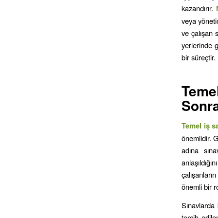
kazandırır.
veya yönetic
ve çalışan s
yerlerinde 
bir süreçtir.
Teme
Sonra
Temel iş s
önemlidir. G
adına sına
anlaşıldığı
çalışanları
önemli bir r
Sınavlarda 
tercih edile