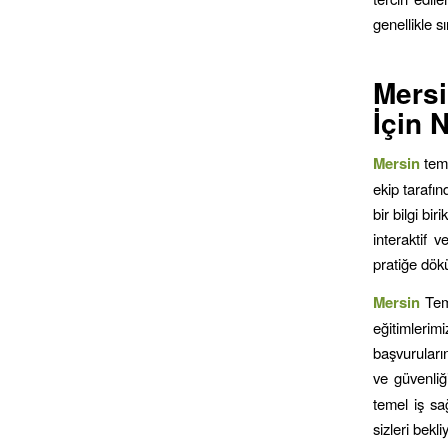
genellikle s
Mers
İçin 
Mersin
tem
ekip tarafın
bir bilgi bir
interaktif v
pratiğe dök
Mersin
Tem
eğitimlerimi
başvuruların
ve güvenliği
temel iş sağ
sizleri bekl