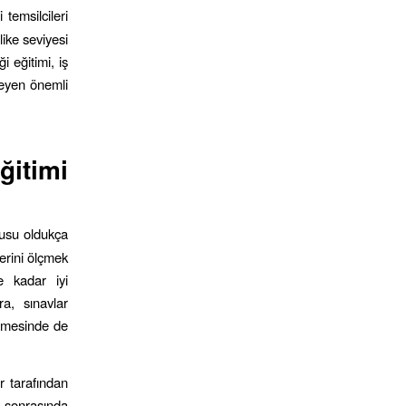
 temsilcileri
like seviyesi
i eğitimi, iş
leyen önemli
itimi
nusu oldukça
lerini ölçmek
e kadar iyi
ra, sınavlar
enmesinde de
r tarafından
mi sonrasında