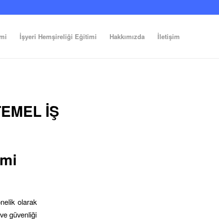
imi
İşyeri Hemşireliği Eğitimi
Hakkımızda
İletişim
EMEL İŞ
imi
nelik olarak
 ve güvenliği