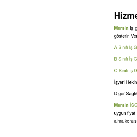
Hizme
Mersin
iş 
gösterir. V
A Sınıfı İş 
B Sınıfı İş 
C Sınıfı İş 
İşyeri Hekim
Diğer Sağlık
Mersin
İS
uygun fiyat 
alma konusu