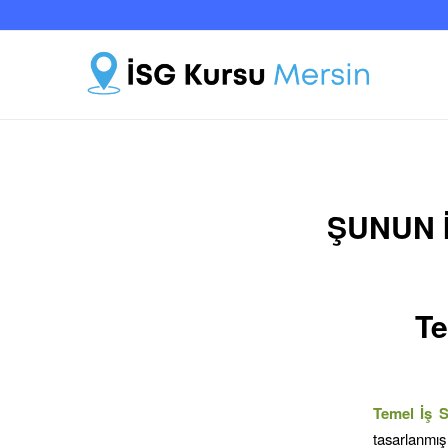
ŞUNUN I
Te
Temel İş S
tasarlanmış 