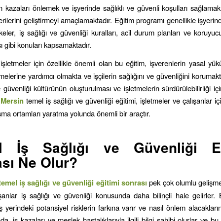
nin kazaları önlemek ve işyerinde sağlıklı ve güvenli koşulları sağlam
erilerini geliştirmeyi amaçlamaktadır. Eğitim programı genellikle işyerind
likeler, iş sağlığı ve güvenliği kuralları, acil durum planları ve koruyu
 gibi konuları kapsamaktadır.
işletmeler için özellikle önemli olan bu eğitim, işverenlerin yasal yükü
melerine yardımcı olmakta ve işçilerin sağlığını ve güvenliğini korumakt
e güvenliği kültürünün oluşturulması ve işletmelerin sürdürülebilirliği i
.
Mersin
temel iş sağlığı ve güvenliği eğitimi, işletmeler ve çalışanlar içi
ışma ortamları yaratma yolunda önemli bir araçtır.
l İş Sağlığı ve Güvenliği Eğ
sı Ne Olur?
temel iş sağlığı ve güvenliği eğitimi sonrası
pek çok olumlu gelişme 
ışanlar iş sağlığı ve güvenliği konusunda daha bilinçli hale gelirler. 
 yerindeki potansiyel risklerin farkına varır ve nasıl önlem alacakların
, iş kazaları ve meslek hastalıklarıyla ilgili bilgi sahibi olurlar ve b