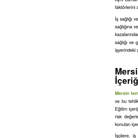
faktörlerini
İş sağlığı v
sağlığına ve
kazalarından
sağlığı ve g
işyerindeki 
Mers
İçeri
Mersin
tem
ve bu tehli
Eğitim içeri
risk değerl
konuları içer
İşçilere, i