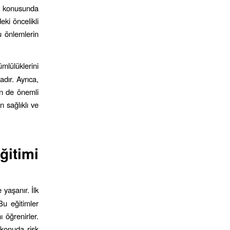
ak konusunda
eki öncelikli
cu önlemlerin
mlülüklerini
adır. Ayrıca,
çin de önemli
n sağlıklı ve
itimi
yaşanır. İlk
Bu eğitimler
ı öğrenirler.
u konuda risk