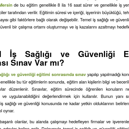
Mersin
de bu eğitim genellikle 8 ila 16 saat sürer ve genellikle iş yeri
iler tarafından verilir. Eğitimin süresi ve içeriği, işyerinin büyüklüğü, teh
ayısı gibi faktörlere bağlı olarak değişebilir. Temel iş sağlığı ve güvenliğ
güvenli bir çalışma ortamı oluşturmayı ve iş kazalarını azaltmayı hedef
l İş Sağlığı ve Güvenliği Eğ
sı Sınav Var mı?
ağlığı ve güvenliği eğitimi sonrasında sınav
yapılıp yapılmadığı ko
enellikle bu tür eğitimlerin sonunda, eğitim alan kişilerin bilgi ve beceri
vlar düzenlenir. Sınavlar, eğitim sürecinde öğrenilen konuların n
nı ve uygulanabildiğini değerlendirmek için kullanılır. Bunun yanı sı
n iş sağlığı ve güvenliği konusunda ne kadar yetkin olduklarının belirl
ol oynar.
başarılı olanlar, bu alanda çalışmayı hedefleyen firmalar ve işverenle
n adaylar haline gelir. Dolayısıyla temel iş sağlığı ve güvenliği eğiti