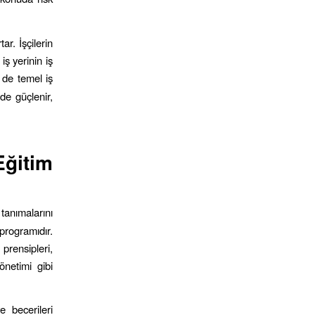
ar. İşçilerin
iş yerinin iş
n
de temel iş
 de güçlenir,
Eğitim
 tanımalarını
programıdır.
 prensipleri,
önetimi gibi
e becerileri