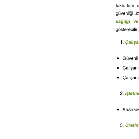
faktörlerin 
güvenliği uz
sağlığı v
gösterebiliri
Çalışa
Güvenli 
Çalışanl
Çalışanl
İşletm
Kaza ve 
Üreti