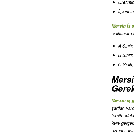
Üretimi
İşyerini
Mersin İş s
sınıflandırma
A Sınıfı;
B Sınıfı;
C Sınıfı;
Mers
Gerek
Mersin iş 
şartlar var
tercih edeb
kere gerçekl
uzmanı olab