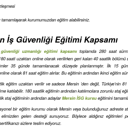
zleşmesi
ı tamamlayarak kurumumuzdan eğitim alabilirsiniz.
n İş Güvenliği Eğitimi Kapsamı
 güvenliği uzmanlığı eğitimi kapsamı
toplamda 280 saat sürme
180 saati uzaktan online olarak verilirken geri kalan 40 saatlik bölümü 
ğitimler 35 günde tamamlanacak düzeyde planlanmıştır. İlk 15 gün
 online olarak 81 saat eğitim alırlar. Bu eğitimin ardından ikinci eğitim sür
tlik eğitim uzaktan verilir ve sadece Mersin ’den değil, Türkiye’nin 81 
ime katılabilir. 180 saatlik eğitimin ardından katılımcılara zorunlu staj eğit
ik staj eğitiminin ardından adaylar
Mersin İSG kursu
eğitimini tamamla
esyonel bir eğitim kurumu olarak Mersin veya bulunduğunuz adreste s
e elimizden gelen desteği sunuyoruz. Böylece aldığınız eğitimleri pe
sertifikanızı sizlere teslim ediyoruz.