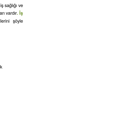
iş sağlığı ve
arı vardır
. İş
erini şöyle
ak