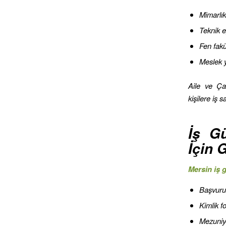
Mimarlık
Teknik e
Fen fakü
Meslek y
Aile ve Ça
kişilere iş s
İş Gü
İçin 
Mersin iş g
Başvuru 
Kimlik f
Mezuniy