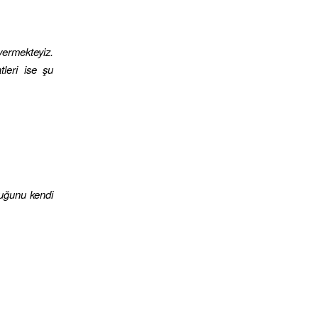
vermekteyiz.
leri ise şu
duğunu kendi