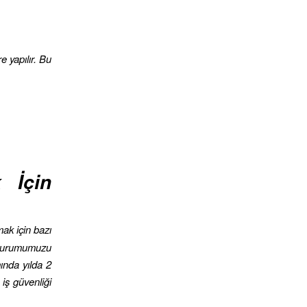
e yapılır. Bu
 İçin
ak için bazı
n kurumumuzu
ında yılda 2
 iş güvenliği