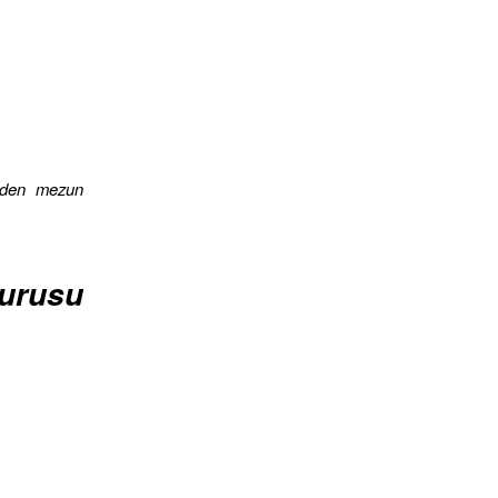
erden mezun
vurusu