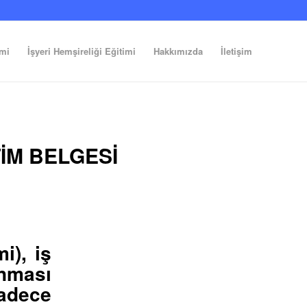
imi
İşyeri Hemşireliği Eğitimi
Hakkımızda
İletişim
TIM BELGESI
i), iş
nması
sadece