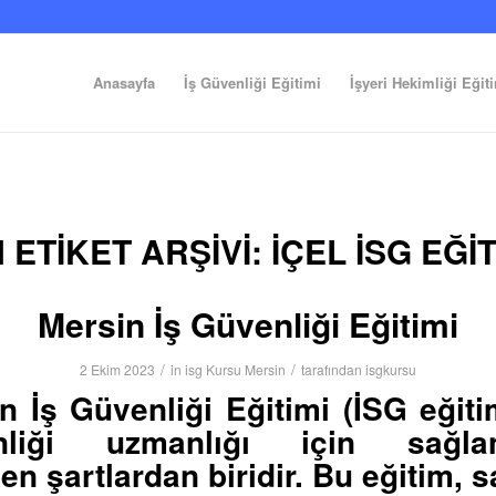
Anasayfa
İş Güvenliği Eğitimi
İşyeri Hekimliği Eğit
 ETIKET ARŞIVI:
İÇEL ISG EĞI
Mersin İş Güvenliği Eğitimi
/
/
2 Ekim 2023
in
isg Kursu Mersin
tarafından
isgkursu
in
İş Güvenliği Eğitimi (İSG eğitim
nliği uzmanlığı için sağla
en şartlardan biridir. Bu eğitim, 