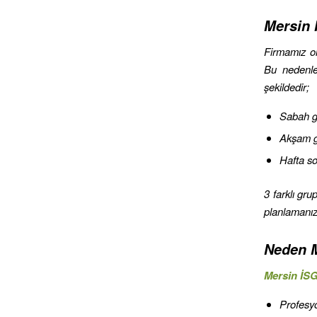
Mersin İ
Firmamız ol
Bu nedenle
şekildedir;
Sabah g
Akşam g
Hafta s
3 farklı gr
planlamanıza
Neden M
Mersin İS
Profesy