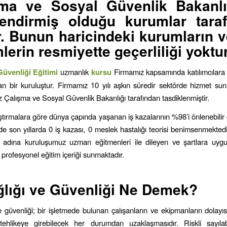
ma ve Sosyal Güvenlik Bakanlı
lendirmiş olduğu kurumlar tara
ir. Bunun haricindeki kurumların v
mlerin resmiyette geçerliliği yoktur
Güvenliği Eğitimi
uzmanlık
kursu
Firmamız kapsamında katılımcılara
n bir kuruluştur. Firmamız 10 yılı aşkın süredir sektörde hizmet su
iz Çalışma ve Sosyal Güvenlik Bakanlığı tarafından tasdiklenmiştir.
ştırmalara göre dünya çapında yaşanan iş kazalarının %98’i önlenebilir
e son yıllarda 0 iş kazası, 0 meslek hastalığı teorisi benimsenmektedir
k adına kuruluşumuz uzman eğitmenleri ile dileyen ve şartlara uyg
a profesyonel eğitim içeriği sunmaktadır.
ğlığı ve Güvenliği Ne Demek?
ve güvenliği; bir işletmede bulunan çalışanların ve ekipmanların dolayıs
 tehlikeye girebilecek her durumdan uzaklaşmasıdır. Riskli sayıla