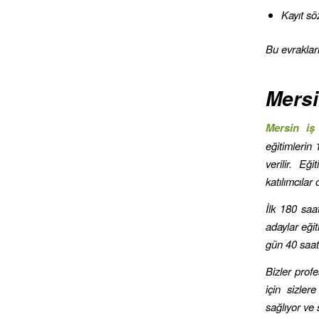
Kayıt sö
Bu evraklar
Mersi
Mersin iş
eğitimlerin 
verilir. E
katılımcılar
İlk 180 saa
adaylar eğit
gün 40 saatl
Bizler prof
için sizler
sağlıyor ve 