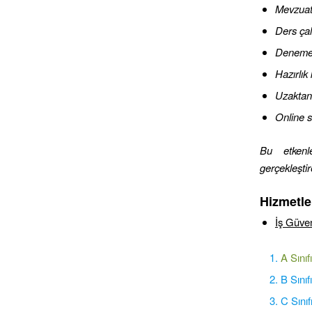
Mevzuat
Ders çal
Deneme s
Hazırlık
Uzaktan
Online s
Bu etkenl
gerçekleştire
Hizmetle
İş Güven
A Sınıf
B Sınıf
C Sınıf