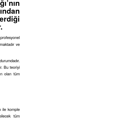
ğı’nın
fından
erdiği
.
 profesyonel
nmaktadır ve
 durumdadır.
. Bu teoriyi
un olan tüm
ı ile komple
bilecek tüm