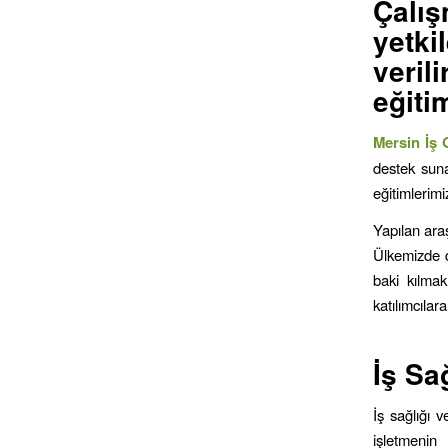
Çalış
yetki
veril
eğiti
Mersin İş 
destek suna
eğitimlerim
Yapılan ara
Ülkemizde d
baki kılma
katılımcılar
İş Sa
İş sağlığı 
işletmenin