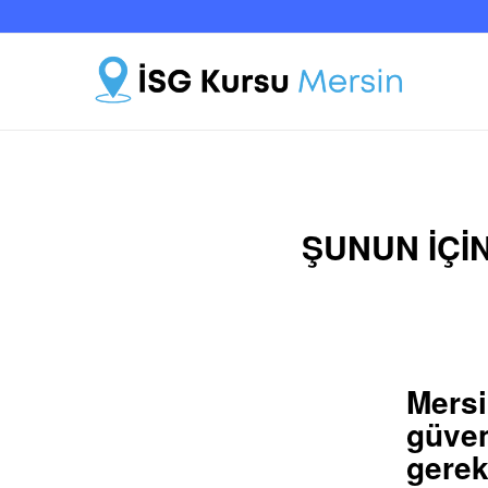
ŞUNUN IÇIN
Mers
güve
gerek