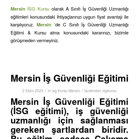
Mersin
İSG Kursu
olarak A Sınıfı İş Güvenliği Uzmanlığı
eğitimleri konusundaki ihtiyaçlarınızı uygun fiyat avantajı ile
karşılıyoruz.
Mersin
’
de C Sınıfı İş Güvenliği Uzmanlığı
Eğitimi & Kursu alma konusundaki kararınızı, bizimle
görüşmeden vermeyiniz.
Mersin İş Güvenliği Eğitimi
/
/
2 Ekim 2023
in
isg Kursu Mersin
tarafından
isgkursu
Mersin
İş Güvenliği Eğitimi
(İSG eğitimi), iş güvenliği
uzmanlığı için sağlanması
gereken şartlardan biridir.
Bu eğitim, sadece Çalışma