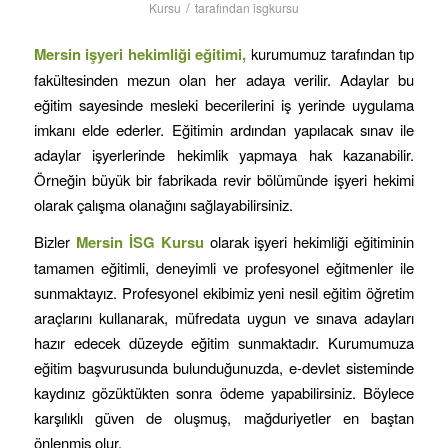
/
Kursu
tarafından
isgkursu
Mersin
işyeri hekimliği eğitimi,
kurumumuz tarafından tıp
fakültesinden mezun olan her adaya verilir. Adaylar bu
eğitim sayesinde mesleki becerilerini iş yerinde uygulama
imkanı elde ederler. Eğitimin ardından yapılacak sınav ile
adaylar işyerlerinde hekimlik yapmaya hak kazanabilir.
Örneğin büyük bir fabrikada revir bölümünde işyeri hekimi
olarak çalışma olanağını sağlayabilirsiniz.
Bizler
Mersin
İSG Kursu
olarak işyeri hekimliği eğitiminin
tamamen eğitimli, deneyimli ve profesyonel eğitmenler ile
sunmaktayız. Profesyonel ekibimiz yeni nesil eğitim öğretim
araçlarını kullanarak, müfredata uygun ve sınava adayları
hazır edecek düzeyde eğitim sunmaktadır. Kurumumuza
eğitim başvurusunda bulunduğunuzda, e-devlet sisteminde
kaydınız gözüktükten sonra ödeme yapabilirsiniz. Böylece
karşılıklı güven de oluşmuş, mağduriyetler en baştan
önlenmiş olur.