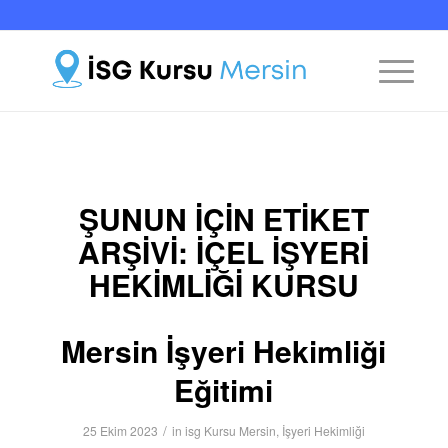
ŞUNUN IÇIN ETIKET
ARŞIVI:
İÇEL IŞYERI
HEKIMLIĞI KURSU
Mersin İşyeri Hekimliği
Eğitimi
/
25 Ekim 2023
in
isg Kursu Mersin
,
İşyeri Hekimliği