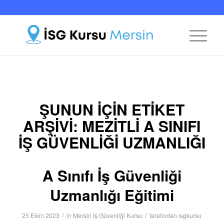
ŞUNUN IÇIN ETIKET
ARŞIVI:
MEZITLI A SINIFI
İŞ GÜVENLIĞI UZMANLIĞI
A Sınıfı İş Güvenliği
Uzmanlığı Eğitimi
/
/
25 Ekim 2023
in
Mersin İş Güvenliği Kursu
tarafından
isgkursu