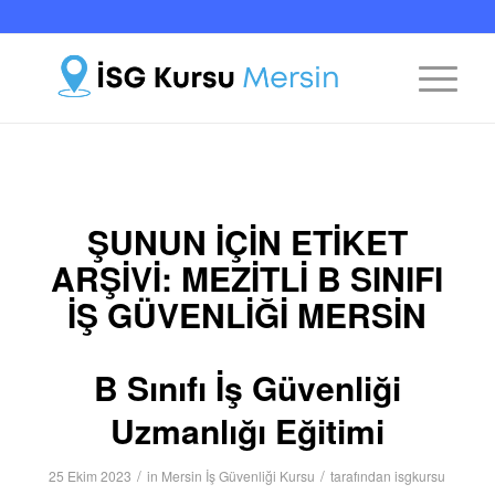
ŞUNUN IÇIN ETIKET
ARŞIVI:
MEZITLI B SINIFI
İŞ GÜVENLIĞI MERSIN
B Sınıfı İş Güvenliği
Uzmanlığı Eğitimi
/
/
25 Ekim 2023
in
Mersin İş Güvenliği Kursu
tarafından
isgkursu