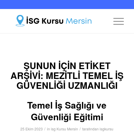
ŞUNUN IÇIN ETIKET
ARŞIVI:
MEZITLI TEMEL İŞ
GÜVENLIĞI UZMANLIĞI
Temel İş Sağlığı ve
Güvenliği Eğitimi
/
/
25 Ekim 2023
in
isg Kursu Mersin
tarafından
isgkursu