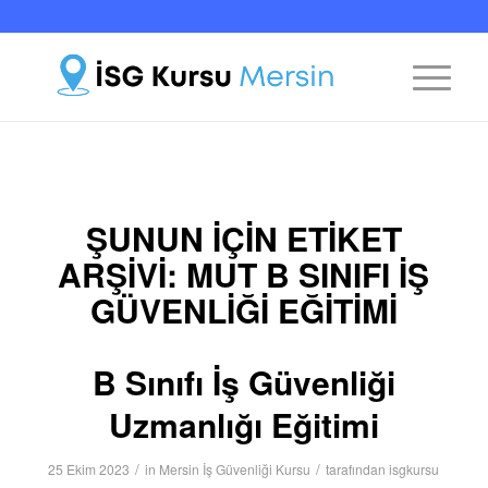
ŞUNUN IÇIN ETIKET
ARŞIVI:
MUT B SINIFI İŞ
GÜVENLIĞI EĞITIMI
B Sınıfı İş Güvenliği
Uzmanlığı Eğitimi
/
/
25 Ekim 2023
in
Mersin İş Güvenliği Kursu
tarafından
isgkursu