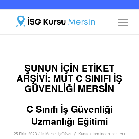
ŞUNUN IÇIN ETIKET
ARŞIVI:
MUT C SINIFI İŞ
GÜVENLIĞI MERSIN
C Sınıfı İş Güvenliği
Uzmanlığı Eğitimi
/
/
25 Ekim 2023
in
Mersin İş Güvenliği Kursu
tarafından
isgkursu