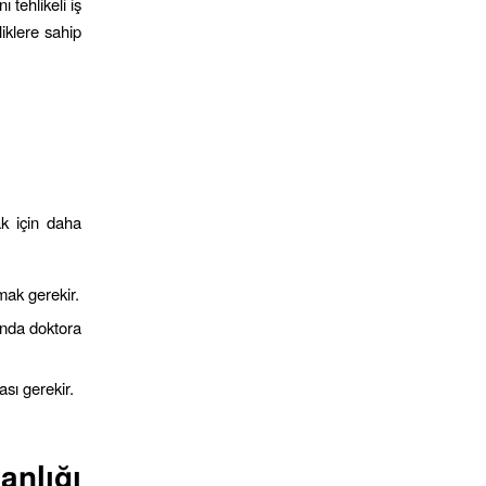
ı tehlikeli iş
iklere sahip
ak için daha
lmak gerekir.
ında doktora
sı gerekir.
nlığı