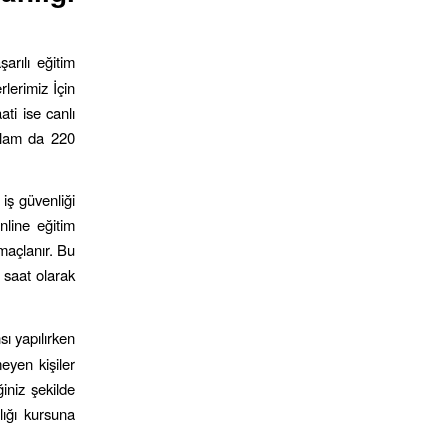
arılı eğitim
rlerimiz İçin
ti ise canlı
oplam da 220
 iş güvenliği
nline eğitim
maçlanır. Bu
 saat olarak
ı yapılırken
eyen kişiler
ğiniz şekilde
lığı kursuna