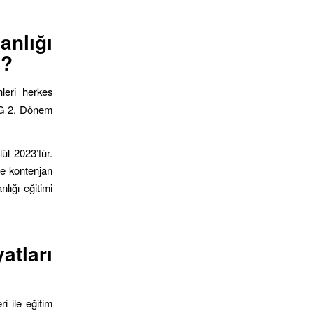
nlığı
n?
hleri herkes
İSG 2. Dönem
ül 2023’tür.
le kontenjan
lığı eğitimi
atları
i ile eğitim