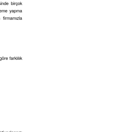
sinde birçok
 ödeme yapma
 firmamızla
öre farklılık