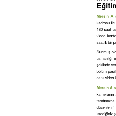
Eğiti
Mersin
A s
kadrosu ile 
180 saat uz
video konfe
saatlik bir 
Sunmuş olduğ
uzmanlığı e
şeklinde ve
bölüm pasif
canlı video 
Mersin
A sı
kameranın a
tarafımızca 
düzenlenir.
istediğiniz 