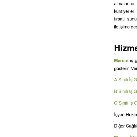
almalarına 
kursiyerler
fırsatı sun
iletişime ge
Hizme
Mersin
iş 
gösterir. V
A Sınıfı İş 
B Sınıfı İş 
C Sınıfı İş 
İşyeri Hekim
Diğer Sağlık