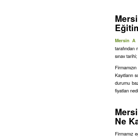
Mers
Eğiti
Mersin
A s
tarafından 
sınav tarihi
Firmamızın 
Kayıtların 
durumu baz 
fiyatları ne
Mers
Ne K
Firmamız eğ