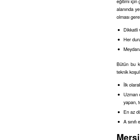
eğitimi için 
alanında ye
olması gerek
Dikkatli 
Her duru
Meydana
Bütün bu ki
teknik koşul
İlk olara
Uzman ol
yapan, 
En az dö
A sınıfı
Mers