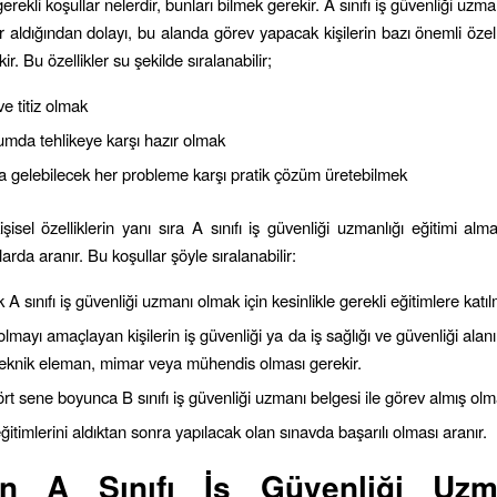
gerekli koşullar nelerdir, bunları bilmek gerekir. A sınıfı iş güvenliği uzman
r aldığından dolayı, bu alanda görev yapacak kişilerin bazı önemli özell
ir. Bu özellikler su şekilde sıralanabilir;
ve titiz olmak
mda tehlikeye karşı hazır olmak
 gelebilecek her probleme karşı pratik çözüm üretebilmek
şisel özelliklerin yanı sıra A sınıfı iş güvenliği uzmanlığı eğitimi alm
larda aranır. Bu koşullar şöyle sıralanabilir:
k A sınıfı iş güvenliği uzmanı olmak için kesinlikle gerekli eğitimlere katı
mayı amaçlayan kişilerin iş güvenliği ya da iş sağlığı ve güvenliği alan
teknik eleman, mimar veya mühendis olması gerekir.
rt sene boyunca B sınıfı iş güvenliği uzmanı belgesi ile görev almış olma
 eğitimlerini aldıktan sonra yapılacak olan sınavda başarılı olması aranır.
in
A Sınıfı İş Güvenliği Uzma