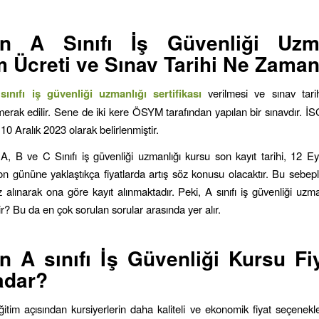
in
A Sınıfı İş Güvenliği Uzma
m Ücreti ve Sınav Tarihi Ne Zama
ınıfı iş güvenliği uzmanlığı sertifikası
verilmesi ve sınav tari
merak edilir. Sene de iki kere ÖSYM tarafından yapılan bir sınavdır. 
; 10 Aralık 2023 olarak belirlenmiştir.
A, B ve C Sınıfı iş güvenliği uzmanlığı kursu son kayıt tarihi, 12 Eyl
son gününe yaklaştıkça fiyatlarda artış söz konusu olacaktır. Bu sebep
alınarak ona göre kayıt alınmaktadır. Peki, A sınıfı iş güvenliği uzman
dir? Bu da en çok sorulan sorular arasında yer alır.
in
A sınıfı İş Güvenliği Kursu Fiy
adar?
itim açısından kursiyerlerin daha kaliteli ve ekonomik fiyat seçenekler