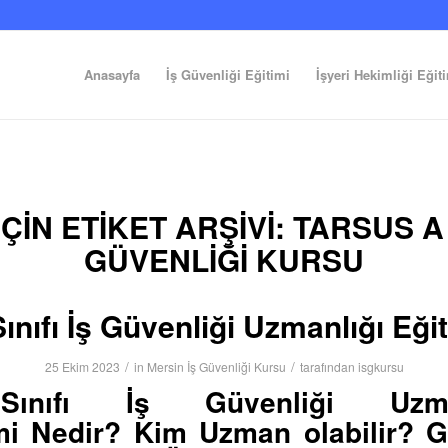
Anasayfa
İş Güvenliği Eğitimi
İşyeri Hekimliği Eğit
ÇIN ETIKET ARŞIVI:
TARSUS A S
GÜVENLIĞI KURSU
ınıfı İş Güvenliği Uzmanlığı Eği
/
/
25 Ekim 2023
in
Mersin İş Güvenliği Kursu
tarafından
isgkursu
ınıfı İş Güvenliği Uzman
mi
Nedir? Kim Uzman olabilir? G