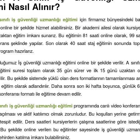
mi Nasıl Alınır?
ınıfı iş güvenliği uzmanlığı eğitimi
için firmamız bünyesindeki baş
online bir şekilde hizmet alabilirsiniz. Bir akademi ailesi olarak kursiye
aktan eğitim imkanı sunarız. Bu eğitimin 81 saati online olarak, 99 saa
rans şeklinde yapılar. Son olarak 40 saat staj eğitimin sonunda t
program hazırlarız.
umuz İş güvenliği uzmanlığı eğitimi online bir şekilde verilir. A sınıfı
ğitimi suresi toplam olarak 35 gün sürer ve ilk 15 günü uzaktan o
rilir. Bu şekilde sistemde yüklü olan ders formatlarının tamamlanması a
 eğitim olarak adlandırılır. Daha sonra son iki hafta boyunca, günlük 6
konferansı formatı ile eğitime devam edilir.
nıfı iş güvenliği uzmanlığı eğitimi
programında canlı video konferans
çılması ve aktif katılımcı olmak zorunludur. Bu koşulları yerine getirm
tespit edilir. Ders saatleri kursiyerlerin çalışma saatlerine göre istedi
 Bu şekilde online verilen bu eğitimler sayesinde iş güvenliği uzman
şehirden katılma imkanı bulabilirsiniz.