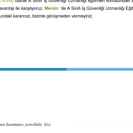
G Kursu
olarak A Sınıfı İş Güvenliği Uzmanlığı eğitimleri konusundaki ih
avantajı ile karşılıyoruz.
Mersin
’
de A Sınıfı İş Güvenliği Uzmanlığı Eği
ndaki kararınızı, bizimle görüşmeden vermeyiniz.
a basmanız yeterlidir. Sizi