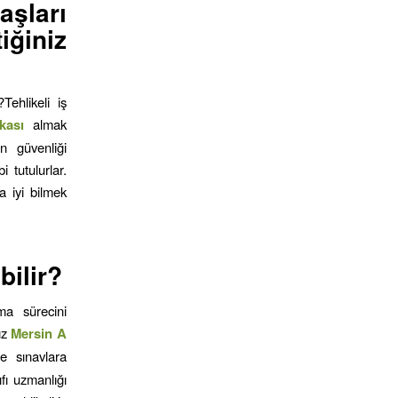
aşları
iğiniz
Tehlikeli iş
fikası
almak
in güvenliği
 tutulurlar.
a iyi bilmek
bilir?
şma sürecini
ız
Mersin
A
e sınavlara
fı uzmanlığı