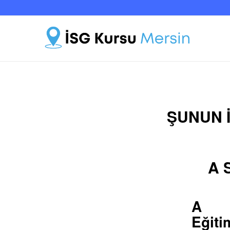
ŞUNUN I
A S
A S
Eğiti