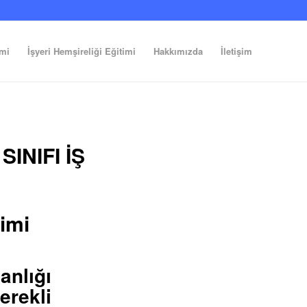
imi
İşyeri Hemşireliği Eğitimi
Hakkımızda
İletişim
INIFI İŞ
timi
lığı
erekli