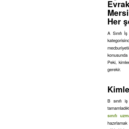
Evrak
Mersi
Her ş
A Sınıfı İş
kategorisi
mecburiyeti
konusunda ö
Peki, kimle
gerekir.
Kimle
B sınıfı iş
tamamladıkt
sınıfı uzm
hazırlamak 