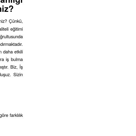
niz?
iniz? Çünkü,
teli eğitimi
ğrultusunda
dırmaktadır.
n daha etkili
nra iş bulma
ştır. Biz, İş
luşuz. Sizin
öre farklılık