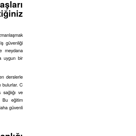
aşları
iğiniz
uzmanlaşmak
iş güvenliği
inde meydana
ra uygun bir
en derslerle
ı bulurlar. C
ş sağlığı ve
. Bu eğitim
daha güvenli
nlığı