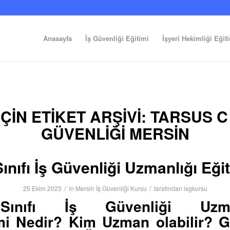
Anasayfa
İş Güvenliği Eğitimi
İşyeri Hekimliği Eğit
ÇIN ETIKET ARŞIVI:
TARSUS C S
GÜVENLIĞI MERSIN
ınıfı İş Güvenliği Uzmanlığı Eği
/
/
25 Ekim 2023
in
Mersin İş Güvenliği Kursu
tarafından
isgkursu
ınıfı İş Güvenliği Uzman
mi
Nedir? Kim Uzman olabilir? G