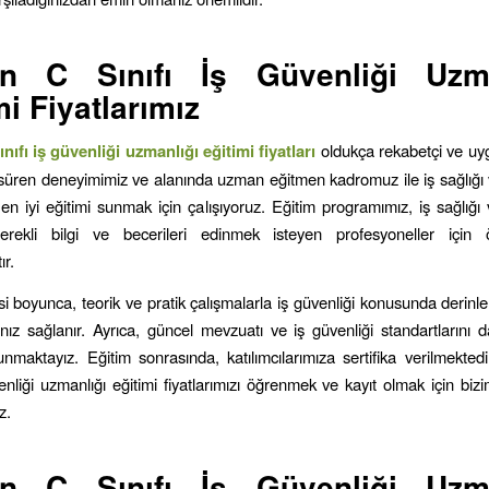
in C Sınıfı İş Güvenliği Uzma
mi Fiyatlarımız
nıfı iş güvenliği uzmanlığı eğitimi fiyatları
oldukça rekabetçi ve uygu
 süren deneyimimiz ve alanında uzman eğitmen kadromuz ile iş sağlığı 
n iyi eğitimi sunmak için çalışıyoruz. Eğitim programımız, iş sağlığı 
erekli bilgi ve becerileri edinmek isteyen profesyoneller için 
ır.
si boyunca, teorik ve pratik çalışmalarla iş güvenliği konusunda derinle
nız sağlanır. Ayrıca, güncel mevzuatı ve iş güvenliği standartlarını d
nmaktayız. Eğitim sonrasında, katılımcılarımıza sertifika verilmekted
venliği uzmanlığı eğitimi fiyatlarımızı öğrenmek ve kayıt olmak için bizi
iz.
in C Sınıfı İş Güvenliği Uzma