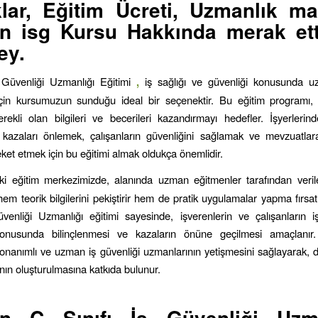
lar, Eğitim Ücreti, Uzmanlık ma
n isg Kursu Hakkında merak ett
ey.
ş Güvenliği Uzmanlığı Eğitimi
,
iş sağlığı ve güvenliği konusunda 
için kursumuzun sunduğu ideal bir seçenektir. Bu eğitim programı, 
rekli olan bilgileri ve becerileri kazandırmayı hedefler. İşyerler
 kazaları önlemek, çalışanların güvenliğini sağlamak ve mevzuatla
eket etmek için bu eğitimi almak oldukça önemlidir.
ki eğitim merkezimizde, alanında uzman eğitmenler tarafından veril
 hem teorik bilgilerini pekiştirir hem de pratik uygulamalar yapma fırsat
üvenliği Uzmanlığı eğitimi sayesinde, işverenlerin ve çalışanların i
konusunda bilinçlenmesi ve kazaların önüne geçilmesi amaçlanır
onanımlı ve uzman iş güvenliği uzmanlarının yetişmesini sağlayarak, 
ının oluşturulmasına katkıda bulunur.
sin
C Sınıfı İş Güvenliği Uzma