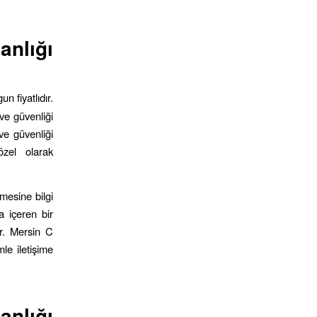
nlığı
n fiyatlıdır.
ve güvenliği
ve güvenliği
özel olarak
mesine bilgi
a içeren bir
ir. Mersin C
mle iletişime
nlığı