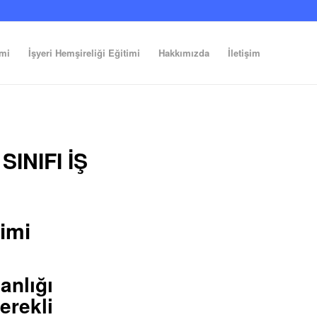
imi
İşyeri Hemşireliği Eğitimi
Hakkımızda
İletişim
INIFI İŞ
timi
lığı
erekli