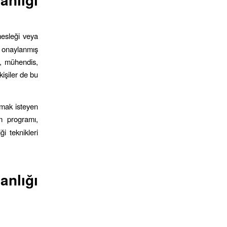
 mesleği veya
a onaylanmış
a, mühendis,
kişiler de bu
pmak isteyen
im programı,
i teknikleri
.
nlığı