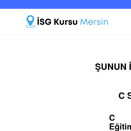
ŞUNUN I
C S
C S
Eğiti