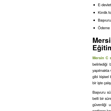
E-devlet
Kimlik fo
Başvur
Ödeme i
Mers
Eğiti
Mersin C s
belirlediği
yapılmakta v
gibi kişisel
bir işte çal
Başvuru sür
belli bir sü
güvenliği u
şartlarını k