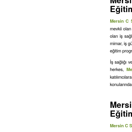
Eğiti
Mersin C S
mevkii olan
olan iş sağ
mimar, iş gü
eğitim progr
İş sağlığı 
herkes,
M
katılımcıla
konularında 
Mers
Eğiti
Mersin C Sı