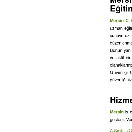
Eğiti
Mersin C S
uzman eğitm
sunuyoruz.
düzenlenmek
Bunun yanı s
ve aktif bi
olanaklarını
Güvenliği U
güvenliğiniz
Hizme
Mersin
iş 
gösterir. V
A Sınıfı İş 