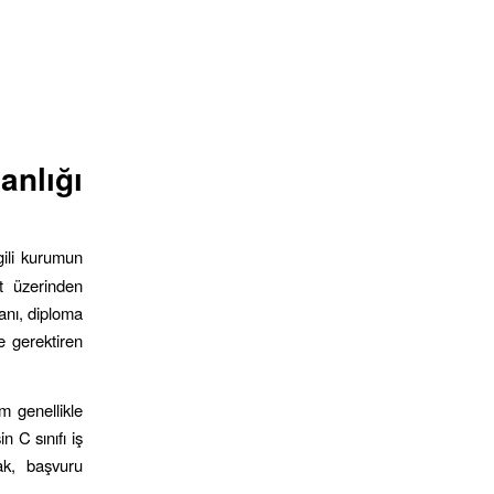
nlığı
lgili kurumun
et üzerinden
danı, diploma
be gerektiren
m genellikle
n C sınıfı iş
rak, başvuru