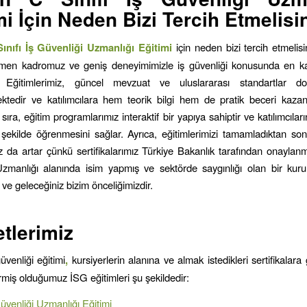
mi İçin Neden Bizi Tercih Etmelisi
ınıfı İş Güvenliği Uzmanlığı Eğitimi
için neden bizi tercih etmelis
en kadromuz ve geniş deneyimimizle iş güvenliği konusunda en kali
 Eğitimlerimiz, güncel mevzuat ve uluslararası standartlar do
tedir ve katılımcılara hem teorik bilgi hem de pratik beceri kazan
ıra, eğitim programlarımız interaktif bir yapıya sahiptir ve katılımcıları
r şekilde öğrenmesini sağlar. Ayrıca, eğitimlerimizi tamamladıktan so
z da artar çünkü sertifikalarımız Türkiye Bakanlık tarafından onaylanmı
zmanlığı alanında isim yapmış ve sektörde saygınlığı olan bir kuru
 ve geleceğiniz bizim önceliğimizdir.
tlerimiz
güvenliği eğitimi
,
kursiyerlerin alanına ve almak istedikleri sertifikalara g
ermiş olduğumuz İSG eğitimleri şu şekildedir:
Güvenliği Uzmanlığı Eğitimi