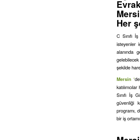
Evrak
Mersi
Her ş
C Sınıfı İ
isteyenler 
alanında ge
gelebilecek
şekilde har
Mersin ‘
de
katılımcılar
Sınıfı İş G
güvenliği 
programı, d
bir iş ortam
Mer