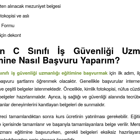
ten alınacak mezuniyet belgesi
tokopisi ve aslı
u Formu
çin dekont
in
C Sınıfı İş Güvenliği Uzma
mine Nasıl Başvuru Yaparım?
ınıfı iş güvenliği uzmanlığı
eğitimine başvurmak
için ilk adım, i
 başvuru şartlarını öğrenmek olacaktır. Genellikle başvurular intern
e çeşitli belgeler istenmektedir. Öncelikle, kimlik fotokopisi, nüfus cüz
 belgeler hazırlanmalıdır. Ayrıca, iş sağlığı ve güvenliği alanında tecrü
ışanlar deneyimlerini kanıtlayan belgeleri de sunmalıdır.
eci tamamlandıktan sonra kurs ücretinin yatırılması gerekebilir. Eğiti
re içerisinde tamamlanır ve başarıyla tamamlayanlara belge verilir. Mersi
zmanı eğitimine başvururken, gerekli belgeleri eksiksiz hazırlaya
arşıladığınızdan emin olmanız önemlidir.