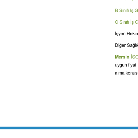
B Sınıfı İş 
C Sınıfı İş 
İşyeri Hekim
Diğer Sağlık
Mersin
İS
uygun fiyat 
alma konusu