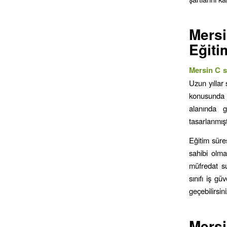
Mers
Eğiti
Mersin C sı
Uzun yıllar
konusunda e
alanında g
tasarlanmışt
Eğitim süre
sahibi olma
müfredat su
sınıfı iş gü
geçebilirsin
Mers