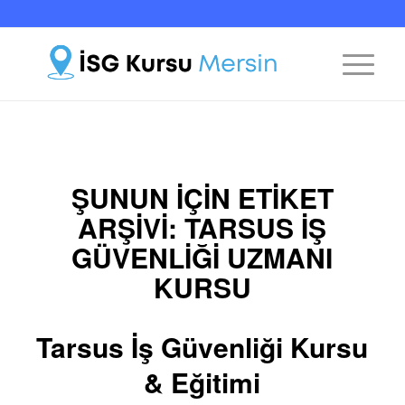
ŞUNUN IÇIN ETIKET
ARŞIVI:
TARSUS IŞ
GÜVENLIĞI UZMANI
KURSU
Tarsus İş Güvenliği Kursu
& Eğitimi