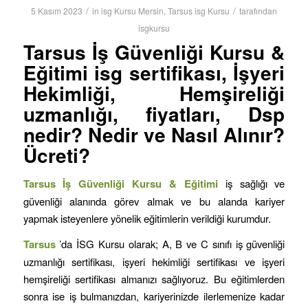
/
/
5 Kasım 2023
in
isg Kursu Mersin
,
Tarsus isg Kursu
tarafından
isgkursu
Tarsus İş Güvenliği Kursu &
Eğitimi isg sertifikası, İşyeri
Hekimliği, Hemşireliği
uzmanlığı, fiyatları, Dsp
nedir? Nedir ve Nasıl Alınır?
Ücreti?
Tarsus İş Güvenliği Kursu & Eğitimi
iş sağlığı ve
güvenliği alanında görev almak ve bu alanda kariyer
yapmak isteyenlere yönelik eğitimlerin verildiği kurumdur.
Tarsus
’da İSG Kursu olarak; A, B ve C sınıfı iş güvenliği
uzmanlığı sertifikası, işyeri hekimliği sertifikası ve işyeri
hemşireliği sertifikası almanızı sağlıyoruz. Bu eğitimlerden
sonra ise iş bulmanızdan, kariyerinizde ilerlemenize kadar