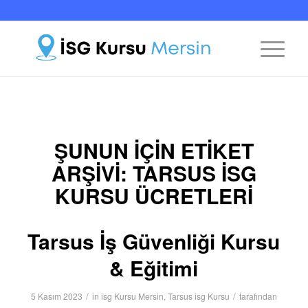
ŞUNUN IÇIN ETIKET
ARŞIVI:
TARSUS ISG
KURSU ÜCRETLERI
Tarsus İş Güvenliği Kursu
& Eğitimi
/
/
5 Kasım 2023
in
isg Kursu Mersin
,
Tarsus isg Kursu
tarafından