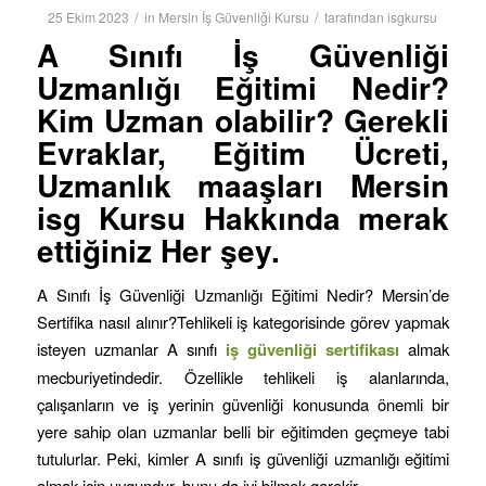
/
/
25 Ekim 2023
in
Mersin İş Güvenliği Kursu
tarafından
isgkursu
A Sınıfı İş Güvenliği
Uzmanlığı Eğitimi
Nedir?
Kim Uzman olabilir? Gerekli
Evraklar, Eğitim Ücreti,
Uzmanlık maaşları Mersin
isg Kursu Hakkında merak
ettiğiniz Her şey.
A Sınıfı İş Güvenliği Uzmanlığı Eğitimi Nedir? Mersin’de
Sertifika nasıl alınır?Tehlikeli iş kategorisinde görev yapmak
isteyen uzmanlar A sınıfı
iş
güvenliği sertifikası
almak
mecburiyetindedir. Özellikle tehlikeli iş alanlarında,
çalışanların ve iş yerinin güvenliği konusunda önemli bir
yere sahip olan uzmanlar belli bir eğitimden geçmeye tabi
tutulurlar. Peki, kimler A sınıfı iş güvenliği uzmanlığı eğitimi
almak için uygundur, bunu da iyi bilmek gerekir.