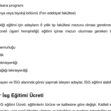
lisans programı
imya veya biyoloji bölümü (Fen edebiyat fakültesi)
liği eğitimi için adayların 6 yıllık tıp fakültesi mezunu olması gerekm
soneli (işyeri hemşireliği) eğitimi içinse mezun olunması gereken 
memurluğu
lik
teknisyenliği
ğlığı teknisyenliği
ğlayan ve İSG alanında görev yapmak isteyen adaylar, İSG eğitimi alabili
r
İsg Eğitimi Ücreti
G eğitimi Ücreti, eğitimlerin türüne ve kalitesine göre değişir. Kaliteli e
tmenler, yeni nesil öğretim yöntem ve teknikleri ve modern teknolojiler g