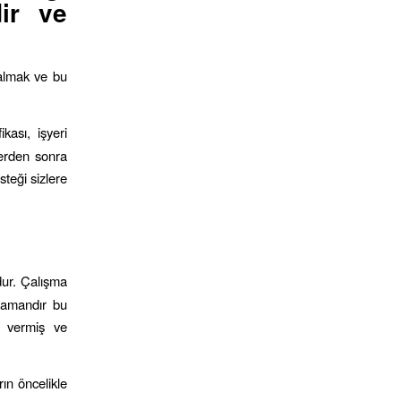
dir ve
 almak ve bu
kası, işyeri
mlerden sonra
steği sizlere
mdur. Çalışma
zamandır bu
m vermiş ve
rın öncelikle