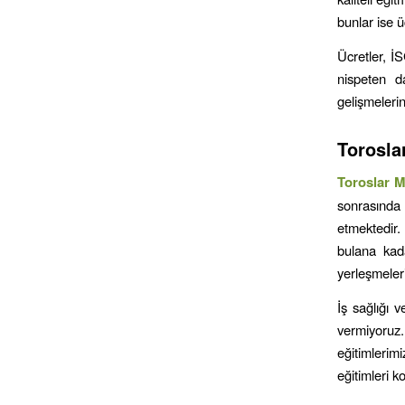
bunlar ise üc
Ücretler, İS
nispeten d
gelişmelerin
Torosla
Toroslar
M
sonrasında
etmektedir.
bulana kada
yerleşmeleri
İş sağlığı v
vermiyoruz.
eğitimlerim
eğitimleri 