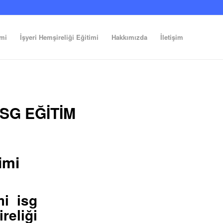
imi
İşyeri Hemşireliği Eğitimi
Hakkımızda
İletişim
SG EĞITIM
imi
mi isg
reliği