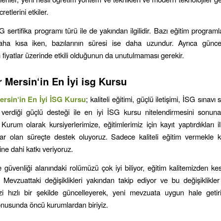
retlerini etkiler.
G sertifika programı türü ile de yakından ilgilidir. Bazı eğitim programl
aha kısa iken, bazılarının süresi ise daha uzundur. Ayrıca günc
 fiyatlar üzerinde etkili olduğunun da unutulmaması gerekir.
r
Mersin
‘in
En İyi isg Kursu
ersin
‘in
En İyi İSG Kursu
; kaliteli eğitimi, güçlü iletişimi, İSG sınavı
 verdiği güçlü desteği ile en iyi İSG kursu nitelendirmesini sonun
 Kurum olarak kursiyerlerimize, eğitimlerimiz için kayıt yaptırdıkları i
r olan süreçte destek oluyoruz. Sadece kaliteli eğitim vermekle k
ne dahi katkı veriyoruz.
e güvenliği alanındaki rolümüzü çok iyi biliyor, eğitim kalitemizden ke
 Mevzuattaki değişiklikleri yakından takip ediyor ve bu değişiklikl
izi hızlı bir şekilde güncelleyerek, yeni mevzuata uygun hale geti
konusunda öncü kurumlardan biriyiz.