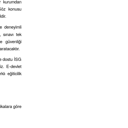
bir kurumdan
 Söz konusu
dir.
e deneyimli
, sınavı tek
e güvenliği
aratacaktır.
çe dostu İSG
iz. E-devlet
lı eğiticilik
fikalara göre