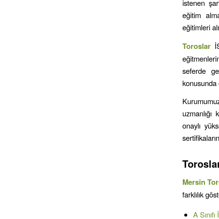
istenen şar
eğitim alm
eğitimleri 
Toroslar
İ
eğitmenleri
seferde ge
konusunda ge
Kurumumuz y
uzmanlığı k
onaylı yükse
sertifikalar
Torosla
Mersin
Tor
farklılık gö
A Sınıfı