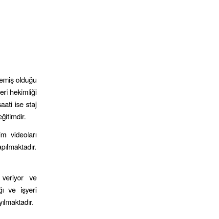
rlemiş olduğu
eri hekimliği
aati ise staj
ğitimdir.
im videoları
pılmaktadır.
 veriyor ve
ğı ve işyeri
yılmaktadır.