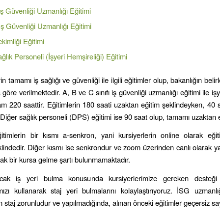
 İş Güvenliği Uzmanlığı Eğitimi
 İş Güvenliği Uzmanlığı Eğitimi
ekimliği Eğitimi
ğlık Personeli (İşyeri Hemşireliği) Eğitimi
in tamamı iş sağlığı ve güvenliği ile ilgili eğitimler olup, bakanlığın beli
 göre verilmektedir. A, B ve C sınıfı iş güvenliği uzmanlığı eğitimi ile işy
am 220 saattir. Eğitimlerin 180 saati uzaktan eğitim şeklindeyken, 40 s
 Diğer sağlık personeli (DPS) eğitimi ise 90 saat olup, tamamı uzaktan e
timlerin bir kısmı a-senkron, yani kursiyerlerin online olarak eğit
klindedir. Diğer kısmı ise senkrondur ve zoom üzerinden canlı olarak ya
arak bir kursa gelme şartı bulunmamaktadır.
acak iş yeri bulma konusunda kursiyerlerimize gereken desteği
ımızı kullanarak staj yeri bulmalarını kolaylaştırıyoruz. İSG uzmanlı
in staj zorunludur ve yapılmadığında, alınan önceki eğitimler geçersiz sa