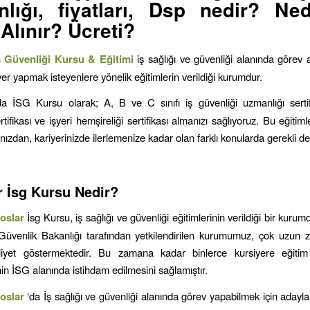
lığı, fiyatları, Dsp nedir? Ne
 Alınır? Ücreti?
ş Güvenliği Kursu & Eğitimi
iş sağlığı ve güvenliği alanında görev
er yapmak isteyenlere yönelik eğitimlerin verildiği kurumdur.
da İSG Kursu olarak; A, B ve C sınıfı iş güvenliği uzmanlığı sertifi
rtifikası ve işyeri hemşireliği sertifikası almanızı sağlıyoruz. Bu eğiti
nızdan, kariyerinizde ilerlemenize kadar olan farklı konularda gerekli de
r
İsg Kursu Nedir?
roslar
İsg Kursu, iş sağlığı ve güvenliği eğitimlerinin verildiği bir kuru
Güvenlik Bakanlığı tarafından yetkilendirilen kurumumuz, çok uzun 
liyet göstermektedir. Bu zamana kadar binlerce kursiyere eğiti
nin İSG alanında istihdam edilmesini sağlamıştır.
roslar
‘da İş sağlığı ve güvenliği alanında görev yapabilmek için adayla