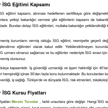
r
İSG Eğitimi Kapsamı
SG eğitimi kapsamı, alınması hedeflenen sertifikaya göre değişmekt
lara yetkiyi bakanlığın vermesi gibi eğitimlerin kapsamı da bakanlı
adır. Bundan dolayı İSG eğitimleri, mutlaka bakanlığın yetkilendirdiği
ilmemiş kurumların vermiş olduğu İSG eğitimi, resmiyette geçerli deği
ilendirme eğitimleri olarak kabul edilir. Yetkilendirilmeyen kuruml
İSG uzmanı olmanızı sağlamaz ve bu eğitimler nedeniyle İSG sınavı için g
rmemiş olursunuz.
dukça kapsamlıdır. İş güvenliği uzmanlığı ve işyeri hekimliği için 40’t
ri hemşireliği içinse 30’dan fazla konu bulunmaktadır. Bu konulardan ba
venliği, iş sağlığı, Türkiye’de ve dünyada İSG, risk etmenleri, toksikoloji
r
İSG Kursu Fiyatları
iyatları
Mersin
Toroslar
, farklı unsurlara göre değişir. Hangi İSG ser
cağı, eğitimin süresi, kayıt zamanı, kontenjan yoğunlukları gibi unsurl