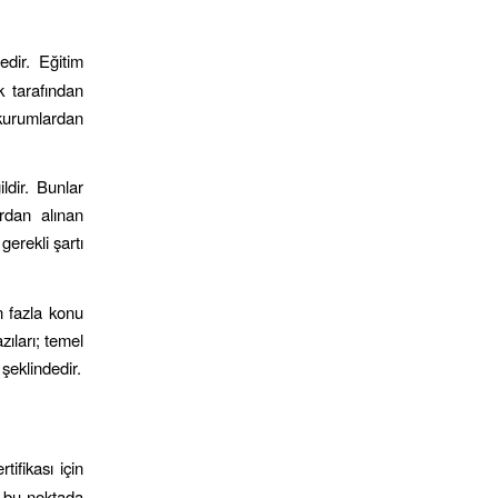
edir. Eğitim
k tarafından
 kurumlardan
ldir. Bunlar
ardan alınan
erekli şartı
an fazla konu
zıları; temel
 şeklindedir.
tifikası için
ar bu noktada