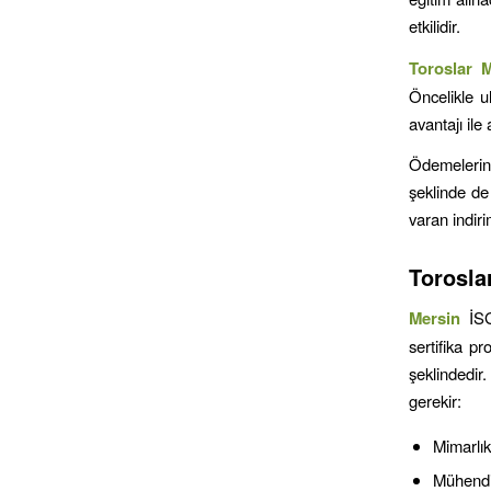
etkilidir.
Toroslar
M
Öncelikle u
avantajı il
Ödemelerini
şeklinde de
varan indiri
Torosla
Mersin
İS
sertifika p
şeklindedir
gerekir:
Mimarlık
Mühendis