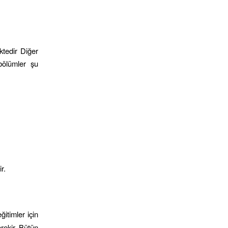
ektedir Diğer
bölümler şu
r.
ğitimler için
erekir. Bütün