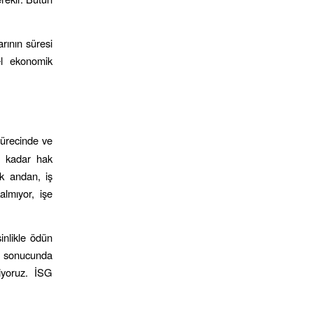
arının süresi
el ekonomik
 sürecinde ve
a kadar hak
lk andan, iş
almıyor, işe
sinlikle ödün
er sonucunda
riyoruz. İSG