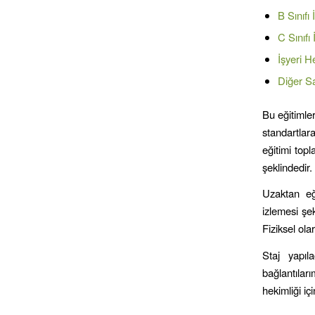
B Sınıfı
C Sınıfı
İşyeri H
Diğer Sa
Bu eğitimler
standartlara
eğitimi topl
şeklindedir.
Uzaktan eği
izlemesi şe
Fiziksel ol
Staj yapıl
bağlantılar
hekimliği iç