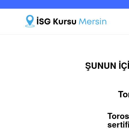
ŞUNUN IÇI
To
Toros
serti