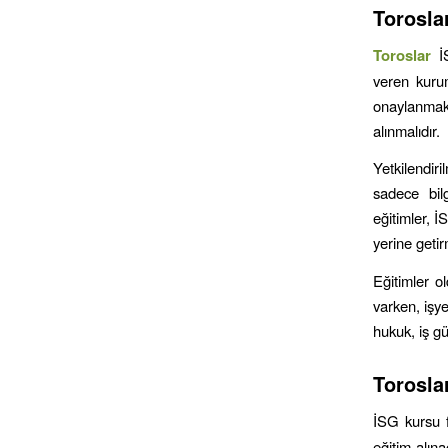
Torosla
Toroslar
İ
veren kurum
onaylanmakt
alınmalıdır.
Yetkilendir
sadece bilg
eğitimler, 
yerine geti
Eğitimler ol
varken, işye
hukuk, iş gü
Torosla
İSG kursu f
eğitim alına