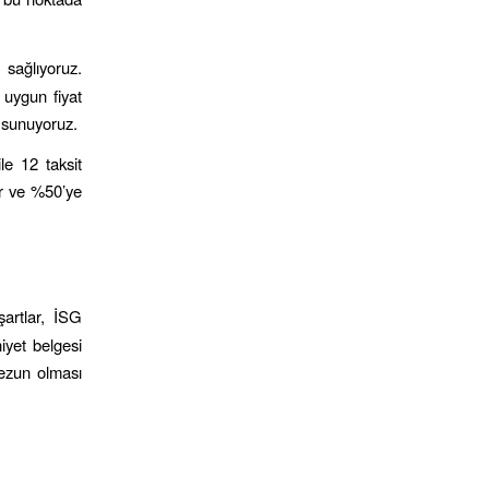
 sağlıyoruz.
 uygun fiyat
 sunuyoruz.
le 12 taksit
ir ve %50’ye
şartlar, İSG
iyet belgesi
mezun olması