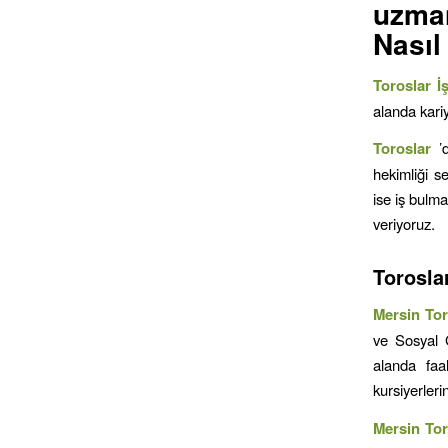
uzman
Nasıl
Toroslar İ
alanda kariy
Toroslar
’
hekimliği se
ise iş bulma
veriyoruz.
Torosla
Mersin
To
ve Sosyal 
alanda faa
kursiyerleri
Mersin
To