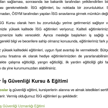
tları sağlaması, sonrasında ise bakanlık tarafından yetkilendirilen 
ası gerekmektedir. İSG eğitimleri, bu noktada bir zorunluluktur.
almadan, ÖSYM tarafından yapılan İSG sınavlarına girmek mümkün değil
SG Kursu olarak hem bu zorunluluğu yerine getirmenizi sağlıyor v
mizle yüksek kalitede İSG eğitimleri veriyoruz. Kaliteli eğitimlerimiz
çmenize katkı verecektir. Ayrıca mesleğe başlarken iş sağlığı v
rekli bilgi ve becerilere sahip olmanız konusunda, eğitimlerimiz fark y
üksek kalitedeki eğitimleri, uygun fiyat avantajı ile vermektedir. Büt
ursu fırsatına ek olarak hediye eğitimlerimizden de yararlanabilirsin
kte çalışma eğiticiliği, yangın eğiticiliği, ilk yardım eğiticiliği gibi fark
ını da yine kurumumuzdan alabilirsiniz.
r
İş Güvenliği Kursu & Eğitimi
oslar
iş güvenliği eğitimi
,
kursiyerlerin alanına ve almak istedikleri serti
sterir. Vermiş olduğumuz İSG eğitimleri şu şekildedir:
 İş Güvenliği Uzmanlığı Eğitimi