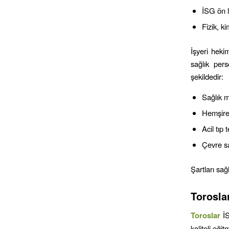
İSG ön 
Fizik, k
İşyeri hekim
sağlık per
şekildedir:
Sağlık 
Hemşire
Acil tıp 
Çevre sa
Şartları sa
Torosla
Toroslar
İS
kaliteli eği