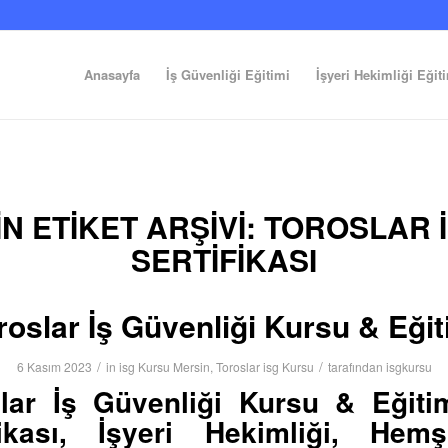
Anasayfa
İş Güvenliği Eğitimi
İşyeri Hekimliği Eğit
N ETIKET ARŞIVI:
TOROSLAR I
SERTIFIKASI
roslar İş Güvenliği Kursu & Eğit
/
/
6 Kasım 2023
in
isg Kursu Mersin
,
Toroslar isg Kursu
tarafından
isgkursu
lar İş Güvenliği Kursu & Eğiti
fikası, İşyeri Hekimliği, Hemşi