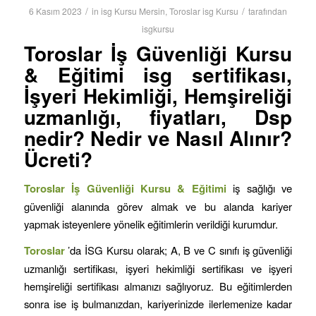
/
/
6 Kasım 2023
in
isg Kursu Mersin
,
Toroslar isg Kursu
tarafından
isgkursu
Toroslar İş Güvenliği Kursu
& Eğitimi isg sertifikası,
İşyeri Hekimliği, Hemşireliği
uzmanlığı, fiyatları, Dsp
nedir? Nedir ve Nasıl Alınır?
Ücreti?
Toroslar İş Güvenliği Kursu & Eğitimi
iş sağlığı ve
güvenliği alanında görev almak ve bu alanda kariyer
yapmak isteyenlere yönelik eğitimlerin verildiği kurumdur.
Toroslar
’da İSG Kursu olarak; A, B ve C sınıfı iş güvenliği
uzmanlığı sertifikası, işyeri hekimliği sertifikası ve işyeri
hemşireliği sertifikası almanızı sağlıyoruz. Bu eğitimlerden
sonra ise iş bulmanızdan, kariyerinizde ilerlemenize kadar