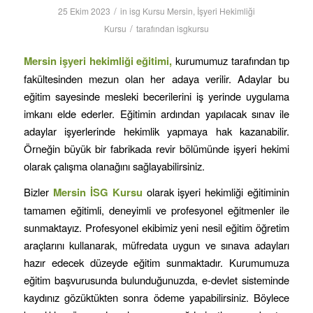
/
25 Ekim 2023
in
isg Kursu Mersin
,
İşyeri Hekimliği
/
Kursu
tarafından
isgkursu
Mersin
işyeri hekimliği eğitimi,
kurumumuz tarafından tıp
fakültesinden mezun olan her adaya verilir. Adaylar bu
eğitim sayesinde mesleki becerilerini iş yerinde uygulama
imkanı elde ederler. Eğitimin ardından yapılacak sınav ile
adaylar işyerlerinde hekimlik yapmaya hak kazanabilir.
Örneğin büyük bir fabrikada revir bölümünde işyeri hekimi
olarak çalışma olanağını sağlayabilirsiniz.
Bizler
Mersin
İSG Kursu
olarak işyeri hekimliği eğitiminin
tamamen eğitimli, deneyimli ve profesyonel eğitmenler ile
sunmaktayız. Profesyonel ekibimiz yeni nesil eğitim öğretim
araçlarını kullanarak, müfredata uygun ve sınava adayları
hazır edecek düzeyde eğitim sunmaktadır. Kurumumuza
eğitim başvurusunda bulunduğunuzda, e-devlet sisteminde
kaydınız gözüktükten sonra ödeme yapabilirsiniz. Böylece