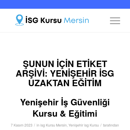
ŞUNUN IÇIN ETIKET
ARŞIVI:
YENIŞEHIR ISG
UZAKTAN EĞITIM
Yenişehir İş Güvenliği
Kursu & Eğitimi
/
/
7 Kasım 2023
in
isg Kursu Mersin
,
Yenişehir isg Kursu
tarafından