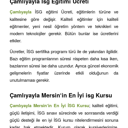
Çamlıyayla
İsg Eğitimi Ücreti
Çamlıyayla
İSG eğitimi Ücreti, eğitimlerin türüne ve
kalitesine göre değişir. Kaliteli eğitimler için kaliteli
eğitmenler, yeni nesil öğretim yöntem ve teknikleri ve
modern teknolojiler gerekir. Bütün bunlar ise ücretlerini
etkiler.
Ücretler, İSG sertifika programı türü ile de yakından ilgilidir.
Bazı eğitim programlarının süresi nispeten daha kısa iken,
bazılarının süresi ise daha uzundur. Ayrıca güncel ekonomik
gelişmelerin fiyatlar üzerinde etkili olduğunun da
unutulmaması gerekir.
Çamlıyayla
Mersin
‘in
En İyi isg Kursu
Çamlıyayla
Mersin
‘in
En İyi İSG Kursu
; kaliteli eğitimi,
güçlü iletişimi, İSG sınavı sürecinde ve sonrasında verdiği
güçlü desteği ile en iyi İSG kursu nitelendirmesini sonuna
kadar hak etmektedir. Kurum olarak kursiyerlerimize,